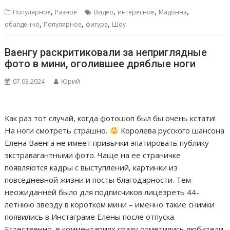
,
,
,
,
Популярное
Разное
Видео
интересное
Мадонна
,
,
,
обалденно
Популярное
фигура
Шоу
Ваенгу раскритиковали за неприглядные
фото в мини, оголившее дряблые ноги
07.03.2024
Юрий
Как раз тот случай, когда фотошоп был бы очень кстати!
На ноги смотреть страшно.
Королева русского шансона
Елена Ваенга не имеет привычки эпатировать публику
экстравагантными фото. Чаще на ее страничке
появляются кадры с выступлений, картинки из
повседневной жизни и посты благодарности. Тем
неожиданней было для подписчиков лицезреть 44-
летнюю звезду в коротком мини – именно такие снимки
появились в Инстаграме Елены после отпуска.
Естественно, в комментариях сразу отметились любители