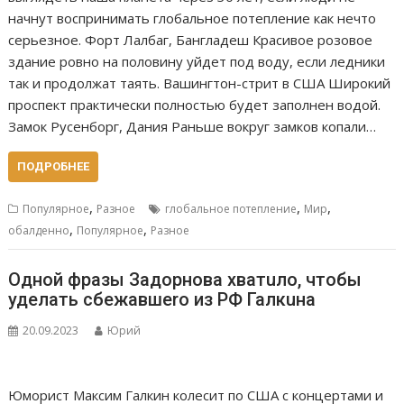
начнут воспринимать глобальное потепление как нечто
серьезное. Форт Лалбаг, Бангладеш Красивое розовое
здание ровно на половину уйдет под воду, если ледники
так и продолжат таять. Вашингтон-стрит в США Широкий
проспект практически полностью будет заполнен водой.
Замок Русенборг, Дания Раньше вокруг замков копали…
ПОДРОБНЕЕ
,
,
,
Популярное
Разное
глобальное потепление
Мир
,
,
обалденно
Популярное
Разное
Одной фразы Задорнова хватuло, чтобы
уделать сбежавшеrо из РФ Галкuна
20.09.2023
Юрий
Юморист Максим Галкин колесит по США с концертами и