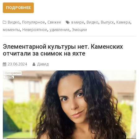
ПОДРОБНЕЕ
,
,
,
,
,
,
Видео
Популярное
Свежее
в мире
Видео
Выпуск
Камера
,
,
,
моменты
Невероятное
удивление
Эмоции
Элементарной культуры нет. Каменских
отчитали за снимок на яхте
23.06.2024
Давид