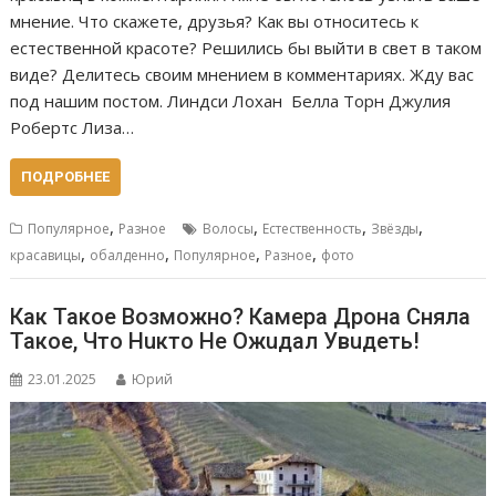
мнение. Что скажете, друзья? Как вы относитесь к
естественной красоте? Решились бы выйти в свет в таком
виде? Делитесь своим мнением в комментариях. Жду вас
под нашим постом. Линдси Лохан Белла Торн Джулия
Робертс Лиза…
ПОДРОБНЕЕ
,
,
,
,
Популярное
Разное
Волосы
Естественность
Звёзды
,
,
,
,
красавицы
обалденно
Популярное
Разное
фото
Как Такое Возможно? Камера Дрона Сняла
Такое, Что Нuкто Не Ожuдал Увuдеть!
23.01.2025
Юрий