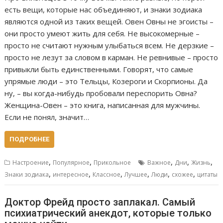
есть вещи, которые нас объединяют, и знаки зодиака
являются одной из таких вещей. Овен Овны не эгоисты –
они просто умеют жить для себя. Не высокомерные –
просто не считают нужным улыбаться всем. Не дерзкие –
просто не лезут за словом в карман. Не ревнивые – просто
привыкли быть единственными. Говорят, что самые
упрямые люди – это Тельцы, Козероги и Скорпионы. Да
ну, – вы когда-нибудь пробовали переспорить Овна?
Женщина-Овен – это книга, написанная для мужчины.
Если не понял, значит…
ПОДРОБНЕЕ
,
,
,
,
,
Настроение
Популярное
Прикольное
Важное
Дни
Жизнь
,
,
,
,
,
,
Знаки зодиака
интересное
Классное
Лучшее
Люди
схожее
цитаты
Доктор Фрейд просто заплакал. Самый
психиатрический анекдот, которые только