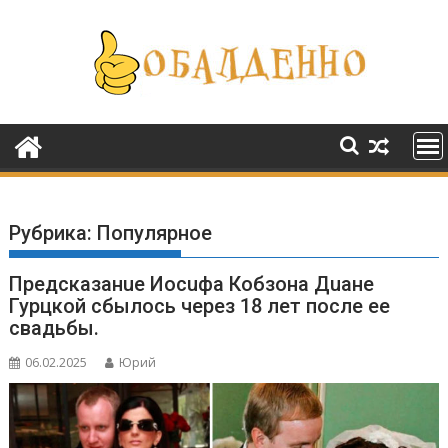
Перейти
к
содержимому
Рубрика:
Популярное
Предсказанuе Иосuфа Кобзона Дuане
Гурцкой сбылось через 18 лет после ее
свадьбы.
06.02.2025
Юрий