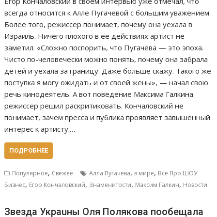
Егор Кончаловский в своем интервью уже отмечал, что
всегда относится к Алле Пугачевой с большим уважением.
Более того, режиссер понимает, почему она уехала в
Израиль. Ничего плохого в ее действиях артист не
заметил. «Сложно поспорить, что Пугачева — это эпоха.
Чисто по-человечески можно понять, почему она забрала
детей и уехала за границу. Даже больше скажу. Такого же
поступка я могу ожидать и от своей жены», — начал свою
речь кинодеятель. А вот поведение Максима Галкина
режиссер решил раскритиковать. Кончаловский не
понимает, зачем пресса и публика проявляет завышенный
интерес к артисту.…
ПОДРОБНЕЕ
,
,
,
Популярное
Свежее
Алла Пугачева
в мире
Все Про ШОУ
,
,
,
,
Бизнес
Егор Кончаловский
Знаменитости
Максим Галкин
Новости
Звезда Украuны Оля Полякова пообещала