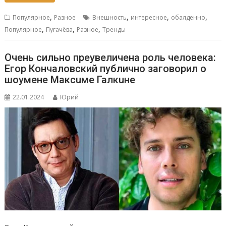
,
,
,
,
Популярное
Разное
Внешность
интересное
обалденно
,
,
,
Популярное
Пугачёва
Разное
Тренды
Очень сильно преувеличена роль человека:
Егор Кончаловский публично заговорил о
шоумене Максuме Галкuне
22.01.2024
Юрий