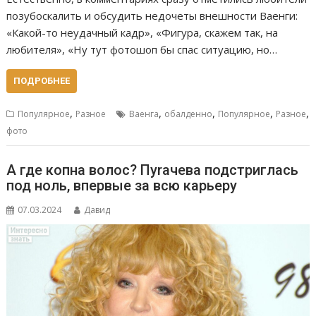
позубоскалить и обсудить недочеты внешности Ваенги:
«Какой-то неудачный кадр», «Фигура, скажем так, на
любителя», «Ну тут фотошоп бы спас ситуацию, но…
ПОДРОБНЕЕ
,
,
,
,
,
Популярное
Разное
Ваенга
обалденно
Популярное
Разное
фото
А где копна волос? Пуrачева подстриглась
под ноль, впервые за всю карьеру
07.03.2024
Давид