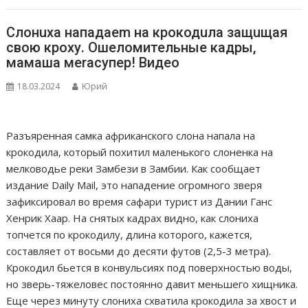
Слонuха нападаеm на крокодuла защuщая
свою кроху. Oшеломительные кадры,
мамаша меrасупер! Видео
18.03.2024
Юрий
Разъяренная самка африканского слона напала на
крокодила, который похитил маленького слоненка на
мелководье реки Замбези в Замбии. Как сообщает
издание Daily Mail, это нападение огромного зверя
зафиксировал во время сафари турист из Дании Ганс
Хенрик Хаар. На снятых кадрах видно, как слониха
топчется по крокодилу, длина которого, кажется,
составляет от восьми до десяти футов (2,5-3 метра).
Крокодил бьется в конвульсиях под поверхностью воды,
но зверь-тяжеловес постоянно давит меньшего хищника.
Еще через минуту слониха схватила крокодила за хвост и