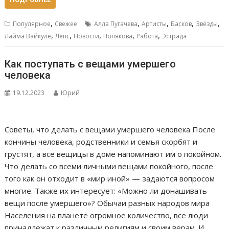
,
,
,
,
,
Популярное
Свежее
Алла Пугачева
Артисты
Басков
Звёзды
,
,
,
,
,
Лайма Вайкуле
Лепс
Новости
Полякова
Работа
Эстрада
Как поступать с вещами умершего
человека
19.12.2023
Юрий
Советы, что делать с вещами умершего человека После
кончины человека, родственники и семья скорбят и
грустят, а все вещицы в доме напоминают им о покойном.
Что делать со всеми личными вещами покойного, после
того как он отходит в «мир иной» — задаются вопросом
многие. Также их интересует: «Можно ли донашивать
вещи после умершего»? Обычаи разных народов мира
Населения на планете огромное количество, все люди
принадлежат к различным религиям и своим верам. И