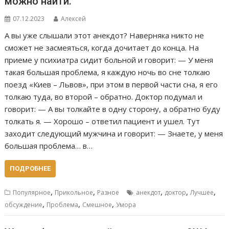
можно найти.
07.12.2023
Алексей
А вы уже слышали этот анекдот? Наверняка никто не
сможет не засмеяться, когда дочитает до конца. На
приеме у психиатра сидит больной и говорит: — У меня
такая большая проблема, я каждую ночь во сне толкаю
поезд «Киев – Львов», при этом в первой части сна, я его
толкаю туда, во второй – обратно. Доктор подумал и
говорит: — А вы толкайте в одну сторону, а обратно буду
толкать я. — Хорошо – ответил пациент и ушел. Тут
заходит следующий мужчина и говорит: — Знаете, у меня
большая проблема… в…
ПОДРОБНЕЕ
,
,
,
,
,
Популярное
Прикольное
Разное
анекдот
доктор
Лучшее
,
,
,
обсуждение
Проблема
Смешное
Умора