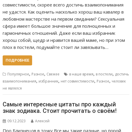
совместимости, скорее всего достичь взаимопонимания
не удастся. Как оценить насколько хорош ваш кавалер в
любовном мастерстве на первом свидании? Сексуальная
сфера имеет большое значение для полноценных и
гармоничных отношений. Даже если ваш избранник
хорош собой, щедр и нравится вашей маме, но при этом
плох в постели, подумайте стоит ли завязывать…
ПОДРОБНЕЕ
,
,
,
,
Популярное
Разное
Свежее
в наше время
в постели
достичь
,
,
,
,
взаимопонимания
избранник
нет совместимости
Разное
человек
не являлся
Самые интересные цитаты про каждый
знак зодиака. Стоит прочитать о своём!
09.12.2023
Алексей
Про Близнецов в точку Все мы такие разные, но порой