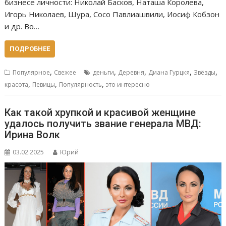
бизнесе личности: Николай Басков, Наташа Королева,
Игорь Николаев, Шура, Сосо Павлиашвили, Иосиф Кобзон
и др. Во…
ПОДРОБНЕЕ
,
,
,
,
,
Популярное
Свежее
деньги
Деревня
Диана Гурцкя
Звёзды
,
,
,
красота
Певицы
Популярность
это интересно
Как такой хрупкой и красивой женщине
удалось получить звание генерала МВД:
Ирина Волк
03.02.2025
Юрий