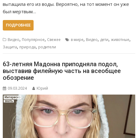
вытащила его из воды. Вероятно, на тот момент он уже
был мертвым…
ПОДРОБНЕЕ
,
,
,
,
,
,
Видео
Популярное
Свежее
в мире
Видео
дети
животные
,
,
Защита
природа
родители
63-летняя Мадонна приподняла подол,
выставив филейную часть на всеобщее
обозрение
09.03.2024
Юрий