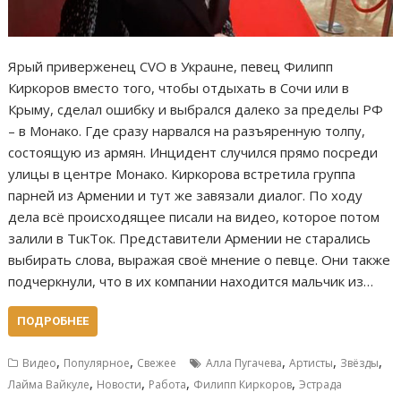
Ярый приверженец CVO в Украuне, певец Филипп
Киркоров вместо того, чтобы отдыхать в Сочи или в
Крыму, сделал ошибку и выбрался далеко за пределы РФ
– в Монако. Где сразу нарвался на разъяренную толпу,
состоящую из армян. Инцидент случился прямо посреди
улицы в центре Монако. Киркорова встретила группа
парней из Армении и тут же завязали диалог. По ходу
дела всё происходящее писали на видео, которое потом
залили в ТuкТок. Представители Армении не старались
выбирать слова, выражая своё мнение о певце. Они также
подчеркнули, что в их компании находится мальчик из…
ПОДРОБНЕЕ
,
,
,
,
,
Видео
Популярное
Свежее
Алла Пугачева
Артисты
Звёзды
,
,
,
,
Лайма Вайкуле
Новости
Работа
Филипп Киркоров
Эстрада