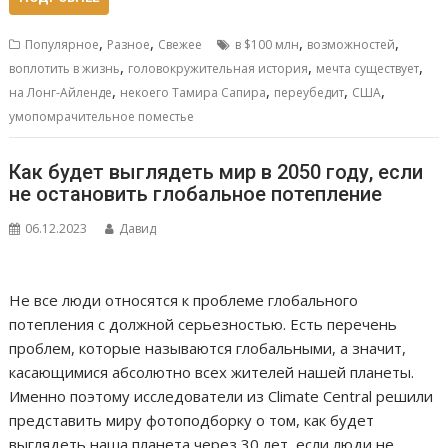
,
,
,
,
Популярное
Разное
Свежее
в $100 млн
возможностей
,
,
,
воплотить в жизнь
головокружительная история
мечта существует
,
,
,
,
на Лонг-Айленде
некоего Тамира Сапира
переубедит
США
умопомрачительное поместье
Как будет выглядеть мир в 2050 году, если
не остановить глобальное потепление
06.12.2023
Давид
Не все люди относятся к проблеме глобального
потепления с должной серьезностью. Есть перечень
проблем, которые называются глобальными, а значит,
касающимися абсолютно всех жителей нашей планеты.
Именно поэтому исследователи из Climate Central решили
представить миру фотоподборку о том, как будет
выглядеть наша планета через 30 лет, если люди не