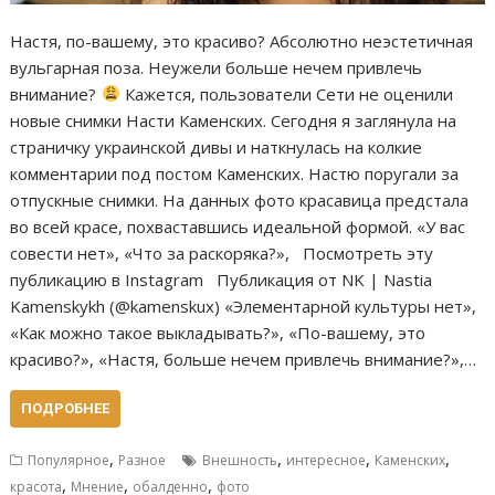
Настя, по-вашему, это красиво? Абсолютно неэстетичная
вульгарная поза. Неужели больше нечем привлечь
внимание?
Кажется, пользователи Сети не оценили
новые снимки Насти Каменских. Сегодня я заглянула на
страничку украинской дивы и наткнулась на колкие
комментарии под постом Каменских. Настю поругали за
отпускные снимки. На данных фото красавица предстала
во всей красе, похваставшись идеальной формой. «У вас
совести нет», «Что за раскоряка?», Посмотреть эту
публикацию в Instagram Публикация от NK | Nastia
Kamenskykh (@kamenskux) «Элементарной культуры нет»,
«Как можно такое выкладывать?», «По-вашему, это
красиво?», «Настя, больше нечем привлечь внимание?»,…
ПОДРОБНЕЕ
,
,
,
,
Популярное
Разное
Внешность
интересное
Каменских
,
,
,
красота
Мнение
обалденно
фото