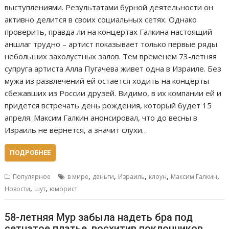
выступлениями. Результатами бурной деятельности он
активно делится в своих социальных сетях. Однако
проверить, правда ли на концертах Галкина настоящий
аншлаг трудно – артист показывает только первые ряды
небольших захолустных залов. Тем временем 73-летняя
супруга артиста Алла Пугачева живет одна в Израиле. Без
мужа из развлечений ей остается ходить на концерты
сбежавших из России друзей. Видимо, в их компании ей и
придется встречать день рождения, который будет 15
апреля. Максим Галкин анонсировал, что до весны в
Израиль не вернется, а значит слухи…
ПОДРОБНЕЕ
,
,
,
,
,
Популярное
в мире
деньги
Израиль
клоун
Максим Галкин
,
,
Новости
шут
юморист
58-летняя Мур забыла надеть бра под
сетчатое платье, восхитив поклонников