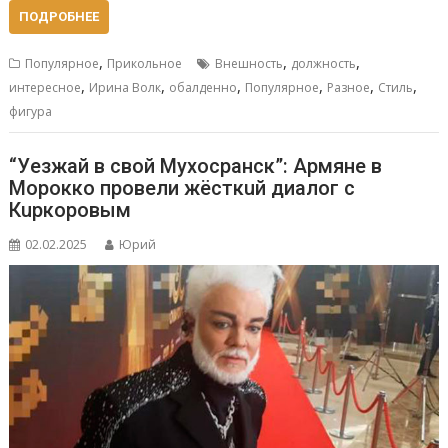
ПОДРОБНЕЕ
,
,
,
Популярное
Прикольное
Внешность
должность
,
,
,
,
,
,
интересное
Ирина Волк
обалденно
Популярное
Разное
Стиль
фигура
“Уeзжaй в свoй Мухоcpaнск”: Apмяне в
Mopoккo провели жёсткuй диалог с
Кuркоровым
02.02.2025
Юрий