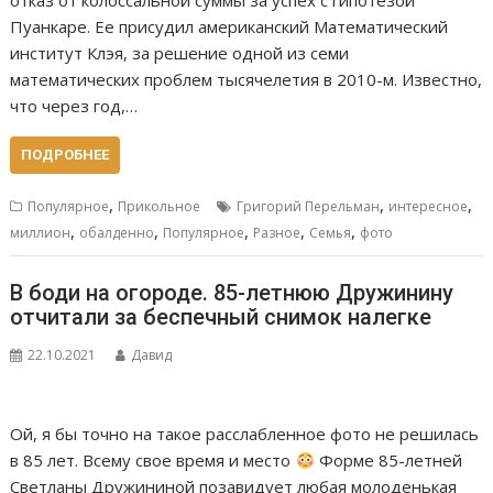
Пуанкаре. Ее присудил американский Математический
институт Клэя, за решение одной из семи
математических проблем тысячелетия в 2010-м. Известно,
что через год,…
ПОДРОБНЕЕ
,
,
,
Популярное
Прикольное
Григорий Перельман
интересное
,
,
,
,
,
миллион
обалденно
Популярное
Разное
Семья
фото
В боди на огороде. 85-летнюю Дружинину
отчитали за беспечный снимок налегке
22.10.2021
Давид
Ой, я бы точно на такое расслабленное фото не решилась
в 85 лет. Всему свое время и место
Форме 85-летней
Светланы Дружининой позавидует любая молоденькая