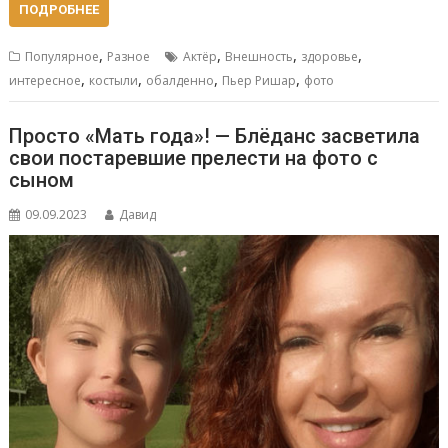
ПОДРОБНЕЕ
,
,
,
,
Популярное
Разное
Актёр
Внешность
здоровье
,
,
,
,
интересное
костыли
обалденно
Пьер Ришар
фото
Просто «Мать года»! — Блёданс засветила
свои постаревшие прелести на фото с
сыном
09.09.2023
Давид