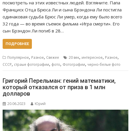
посмотреть на этих известных людей. Взгляните. Папа
Франциск Отца Брюса Ли и сына Брэндона Ли постигла
одинаковая судьба Брюс Ли умер, когда ему было всего
32 года — во время съемок фильма «Игра смерти». Его
сын Брэндон Ли погиб в 28…
ПОДРОБНЕЕ
,
,
,
,
,
Популярное
Разное
Свежее
20 век
интересное
Разное
,
,
,
,
СССР
страые фотографии
фото
Фотографии
черно-белые фото
Григорий Перельман: гений математики,
который отказался от приза в 1 млн
долларов
20.06.2023
Юрий