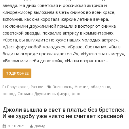
звезда. На днях советская и российская актриса и
кинорежиссер выложила в Сеть снимок во всей красе,
вспомнив, как она коротала жаркие летние вечера.
Поклонники Дружининой пришли в восторг от снимка
советской звезды, похвалив актрису в комментариях.
«Света, вы выглядите не хуже наших молодых актрис»,
«Даст фору любой молодухе», «Браво, Светлана», «Вы в
боди на огороде прохлаждаетесь?», «Нужно знать меру»,
«Возомнили себя девочкой», «Наши возрастные…
ПОДРОБНЕЕ
,
,
,
,
Популярное
Разное
Внешность
Мнение
обалденно
,
,
,
огород
Светлана Дружинина
фигура
фото
Джоли вышла в свет в платье без бретелек.
И ее худобу уже никто не считает красивой
20.10.2021
Давид