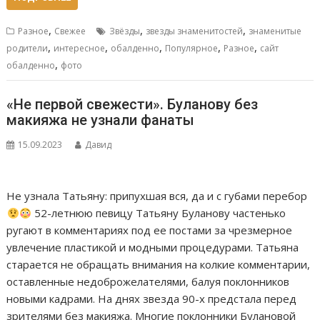
,
,
,
Разное
Свежее
Звёзды
звезды знаменитостей
знаменитые
,
,
,
,
,
родители
интересное
обалденно
Популярное
Разное
сайт
,
обалденно
фото
«Не первой свежести». Буланову без
макияжа не узнали фанаты
15.09.2023
Давид
Не узнала Татьяну: припухшая вся, да и с губами перебор
52-летнюю певицу Татьяну Буланову частенько
ругают в комментариях под ее постами за чрезмерное
увлечение пластикой и модными процедурами. Татьяна
старается не обращать внимания на колкие комментарии,
оставленные недоброжелателями, балуя поклонников
новыми кадрами. На днях звезда 90-х предстала перед
зрителями без макияжа. Многие поклонники Булановой