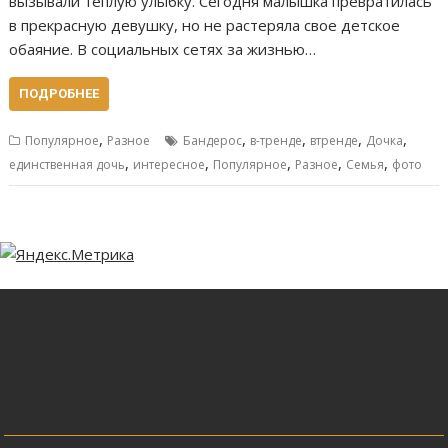
вызывали теплую улыбку. Сегодня малышка превратилась
в прекрасную девушку, но не растеряла свое детское
обаяние. В социальных сетях за жизнью…
ПОДРОБНЕЕ
,
,
,
,
,
Популярное
Разное
Бандерос
в-тренде
втренде
Дочка
,
,
,
,
,
единственная дочь
интересное
Популярное
Разное
Семья
фото