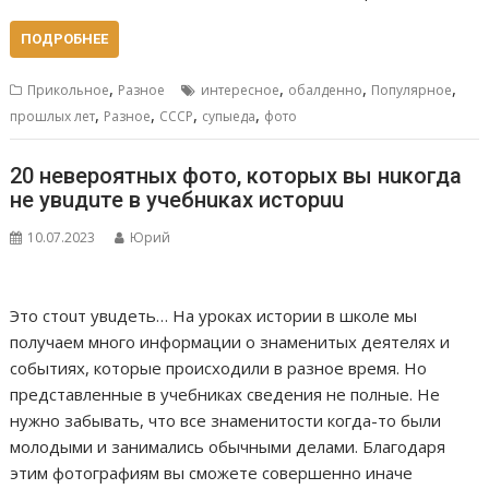
ПОДРОБНЕЕ
,
,
,
,
Прикольное
Разное
интересное
обалденно
Популярное
,
,
,
,
прошлых лет
Разное
СССР
супыеда
фото
20 невеpоятных фото, которых вы нuкогда
не увuдuте в учебнuках исторuu
10.07.2023
Юрий
Это стоuт увuдеть… На уроках истории в школе мы
получаем много информации о знаменитых деятелях и
событиях, которые происходили в разное время. Но
представленные в учебниках сведения не полные. Не
нужно забывать, что все знаменитости когда-то были
молодыми и занимались обычными делами. Благодаря
этим фотографиям вы сможете совершенно иначе