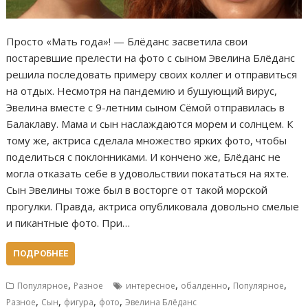
Просто «Мать года»! — Блёданс засветила свои
постаревшие прелести на фото с сыном Эвелина Блёданс
решила последовать примеру своих коллег и отправиться
на отдых. Несмотря на пандемию и бушующий вирус,
Эвелина вместе с 9-летним сыном Сёмой отправилась в
Балаклаву. Мама и сын наслаждаются морем и солнцем. К
тому же, актриса сделала множество ярких фото, чтобы
поделиться с поклонниками. И кончено же, Блёданс не
могла отказать себе в удовольствии покататься на яхте.
Сын Эвелины тоже был в восторге от такой морской
прогулки. Правда, актриса опубликовала довольно смелые
и пикантные фото. При…
ПОДРОБНЕЕ
,
,
,
,
Популярное
Разное
интересное
обалденно
Популярное
,
,
,
,
Разное
Сын
фигура
фото
Эвелина Блёданс