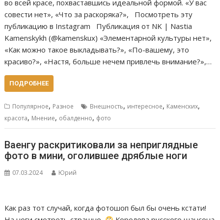
во всей красе, похваставшись идеальной формой. «У вас
совести нет», «Что за раскоряка?», Посмотреть эту
публикацию в Instagram Публикация от NK | Nastia
Kamenskykh (@kamenskux) «Элементарной культуры нет»,
«Как можно такое выкладывать?», «По-вашему, это
красиво?», «Настя, больше нечем привлечь внимание?»,…
ПОДРОБНЕЕ
,
,
,
,
Популярное
Разное
Внешность
интересное
Каменских
,
,
,
красота
Мнение
обалденно
фото
Ваенгу раскритиковали за неприглядные
фото в мини, оголившее дряблые ноги
07.03.2024
Юрий
Как раз тот случай, когда фотошоп был бы очень кстати!
На ноги смотреть страшно.
Королева русского шансона