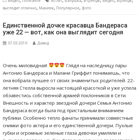
,
,
,
,
,
,
Видео
Полезное
80 лет
Бабушка
в-тренде
Видео
втренде
,
,
,
выглядит отлично
Макияж
Популярное
фото
Единственной дочке красавца Бандераса
уже 22 — вот, как она выглядит сегодня
07.03.2019
Давид
Очень миловидная!
Глядя на наследницу пары
Антонио Бандераса и Малани Гриффит понимаешь, что
она вобрала лучшее от своих знаменитых родителей. 22-
летняя Стелла выросла настоящей красоткой и уже успела
обзавестись собственной армией поклонников в Сети.
Внешность и характер звездной дочери Семья Антонио
Бандераса всегда была под пристальным вниманием
публики. Особенно тепло фанаты принимали совместные
снимки фото актера и его единственной дочери. Пухлые
губки и огромные зеленые глаза девочки умиляли и