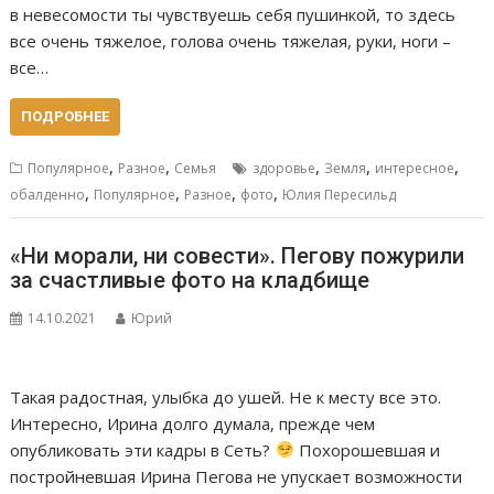
в невесомости ты чувствуешь себя пушинкой, то здесь
все очень тяжелое, голова очень тяжелая, руки, ноги –
все…
ПОДРОБНЕЕ
,
,
,
,
,
Популярное
Разное
Семья
здоровье
Земля
интересное
,
,
,
,
обалденно
Популярное
Разное
фото
Юлия Пересильд
«Ни морали, ни совести». Пегову пожурили
за счастливые фото на кладбище
14.10.2021
Юрий
Такая радостная, улыбка до ушей. Не к месту все это.
Интересно, Ирина долго думала, прежде чем
опубликовать эти кадры в Сеть?
Похорошевшая и
постройневшая Ирина Пегова не упускает возможности