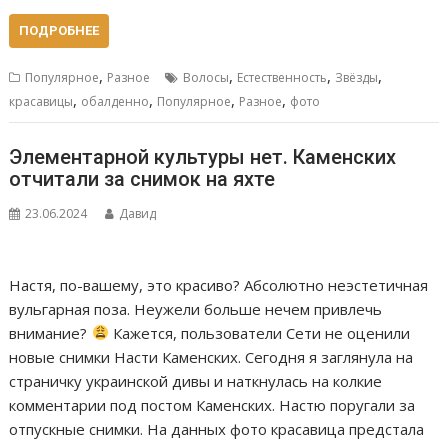
ПОДРОБНЕЕ
,
,
,
,
Популярное
Разное
Волосы
Естественность
Звёзды
,
,
,
,
красавицы
обалденно
Популярное
Разное
фото
Элементарной культуры нет. Каменских
отчитали за снимок на яхте
23.06.2024
Давид
Настя, по-вашему, это красиво? Абсолютно неэстетичная
вульгарная поза. Неужели больше нечем привлечь
внимание?
Кажется, пользователи Сети не оценили
новые снимки Насти Каменских. Сегодня я заглянула на
страничку украинской дивы и наткнулась на колкие
комментарии под постом Каменских. Настю поругали за
отпускные снимки. На данных фото красавица предстала