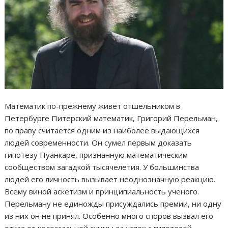
Математик по-прежнему живет отшельником в
Петербурге Питерский математик, Григорий Перельман,
по праву считается одним из наиболее выдающихся
людей современности. Он сумел первым доказать
гипотезу Пуанкаре, признанную математическим
сообществом загадкой тысячелетия. У большинства
людей его личность вызывает неоднозначную реакцию.
Всему виной аскетизм и принципиальность ученого.
Перельману не единожды присуждались премии, ни одну
из них он не принял. Особенно много споров вызвал его
отказ от колоссальной суммы за успех с гипотезой