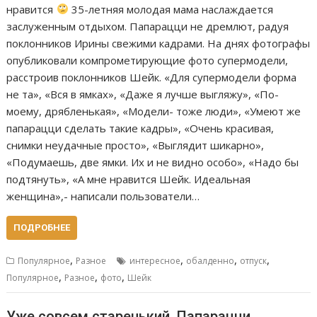
нравится
35-летняя молодая мама наслаждается
заслуженным отдыхом. Папарацци не дремлют, радуя
поклонников Ирины свежими кадрами. На днях фотографы
опубликовали компрометирующие фото супермодели,
расстроив поклонников Шейк. «Для супермодели форма
не та», «Вся в ямках», «Даже я лучше выгляжу», «По-
моему, дрябленькая», «Модели- тоже люди», «Умеют же
папарацци сделать такие кадры», «Очень красивая,
снимки неудачные просто», «Выглядит шикарно»,
«Подумаешь, две ямки. Их и не видно особо», «Надо бы
подтянуть», «А мне нравится Шейк. Идеальная
женщина»,- написали пользователи…
ПОДРОБНЕЕ
,
,
,
,
Популярное
Разное
интересное
обалденно
отпуск
,
,
,
Популярное
Разное
фото
Шейк
Уже совсем старенький. Папарацци