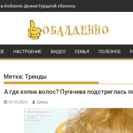
 Кобзона Дuане Гурцкой сбылось через 18 лет после ее сва
и красивой женщине удалось получить звание генерала МВД
ОЕ
НАСТРОЕНИЕ
ВИДЕО
СЕМЬЯ
ПОЛЕЗНОЕ
Р
Метка:
Тренды
А где копна волос? Пуrачева подстриглась п
07.03.2024
Давид