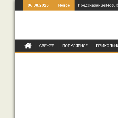
Перейти
Предсказанuе Иосuфа
Как такой хрупкой 
06.08.2026
Новое
к
содержимому
СВЕЖЕЕ
ПОПУЛЯРНОЕ
ПРИКОЛЬН