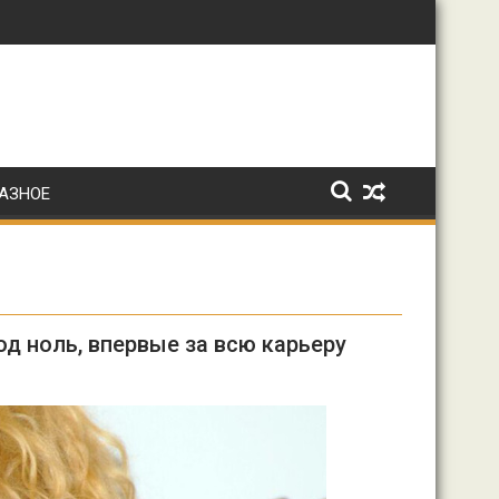
дьбы.
: Ирина Волк
АЗНОЕ
од ноль, впервые за всю карьеру