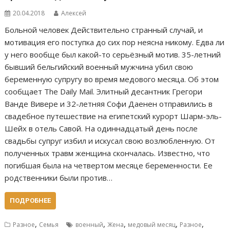
20.04.2018
Алексей
Больной человек Действительно странный случай, и
мотивация его поступка до сих пор неясна никому. Едва ли
у него вообще был какой-то серьёзный мотив. 35-летний
бывший бельгийский военный мужчина убил свою
беременную супругу во время медового месяца. Об этом
сообщает The Daily Mail. Элитный десантник Грегори
Ванде Вивере и 32-летняя Софи Даенен отправились в
свадебное путешествие на египетский курорт Шарм-эль-
Шейх в отель Савой. На одиннадцатый день после
свадьбы супруг избил и искусал свою возлюбленную. От
полученных травм женщина скончалась. Известно, что
погибшая была на четвертом месяце беременности. Ее
родственники были против…
ПОДРОБНЕЕ
,
,
,
,
,
Разное
Семья
военный
Жена
медовый месяц
Разное