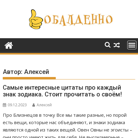
Перейти
к
содержимому
Автор:
Алексей
Самые интересные цитаты про каждый
знак зодиака. Стоит прочитать о своём!
09.12.2023
Алексей
Про Близнецов в точку Все мы такие разные, но порой
есть вещи, которые нас объединяют, и знаки зодиака
являются одной из таких вещей. Овен Овны не эгоисты –
они просто умеют жить для себя. Не высокомерные –