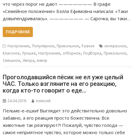
что через порог не дают ——————— В графе
«Семейное положение» Бэлла Ефимовна написала: «Таки
довыпендривалась». ——————— — Сарочка, вы таки…
ПОДРОБНЕЕ
,
,
,
,
Настроение
Популярное
Прикольное
Разное
интересное
,
,
,
,
,
,
Классное
Лучшее
Настроение
отборное
Подборка
Прикольное
,
,
Смешное
Умора
юмор
Проголодавшийся пёсик не ел уже целый
ЧАС. Только взгляните на его реакцию,
когда кто-то говорит о еде…
24.04.2018
Алексей
Пельме-е-ешки! Выглядит это действительно довольно
забавно, а его реакция просто божественна. Все
животные так реагируют?! Пожалуй, чувство голода —
самое неприятное чувство, которое можно только себе