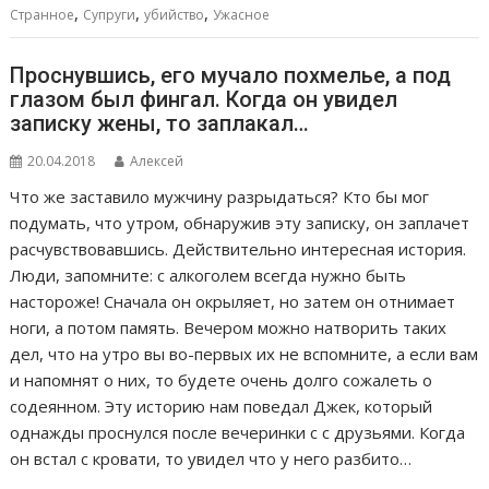
,
,
,
Странное
Супруги
убийство
Ужасное
Проснувшись, его мучало похмелье, а под
глазом был фингал. Когда он увидел
записку жены, то заплакал…
20.04.2018
Алексей
Что же заставило мужчину разрыдаться? Кто бы мог
подумать, что утром, обнаружив эту записку, он заплачет
расчувствовавшись. Действительно интересная история.
Люди, запомните: с алкоголем всегда нужно быть
настороже! Сначала он окрыляет, но затем он отнимает
ноги, а потом память. Вечером можно натворить таких
дел, что на утро вы во-первых их не вспомните, а если вам
и напомнят о них, то будете очень долго сожалеть о
содеянном. Эту историю нам поведал Джек, который
однажды проснулся после вечеринки с с друзьями. Когда
он встал с кровати, то увидел что у него разбито…