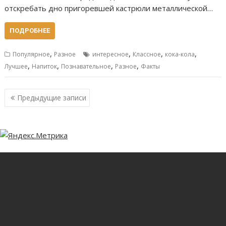
отскребать дно пригоревшей кастрюли металлической…
ПОДРОБНЕЕ
,
,
,
,
Популярное
Разное
интересное
Классное
кока-кола
,
,
,
,
Лучшее
Напиток
Познавательное
Разное
Факты
Навигация
Предыдущие записи
по
записям