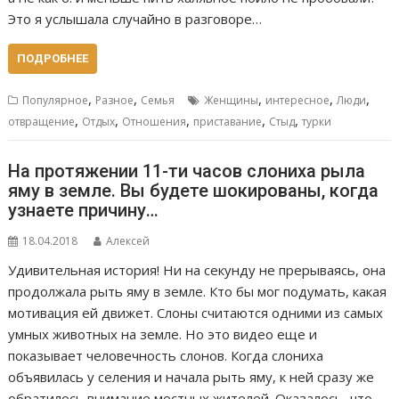
Это я услышала случайно в разговоре…
ПОДРОБНЕЕ
,
,
,
,
,
Популярное
Разное
Семья
Женщины
интересное
Люди
,
,
,
,
,
отвращение
Отдых
Отношения
приставание
Стыд
турки
На протяжении 11-ти часов слониха рыла
яму в земле. Вы будете шокированы, когда
узнаете причину…
18.04.2018
Алексей
Удивительная история! Ни на секунду не прерываясь, она
продолжала рыть яму в земле. Кто бы мог подумать, какая
мотивация ей движет. Слоны считаются одними из самых
умных животных на земле. Но это видео еще и
показывает человечность слонов. Когда слониха
объявилась у селения и начала рыть яму, к ней сразу же
обратилось внимание местных жителей. Оказалось, что