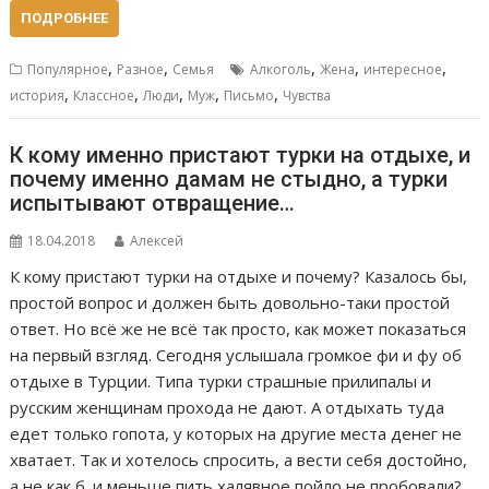
ПОДРОБНЕЕ
,
,
,
,
,
Популярное
Разное
Семья
Алкоголь
Жена
интересное
,
,
,
,
,
история
Классное
Люди
Муж
Письмо
Чувства
К кому именно пристают турки на отдыхе, и
почему именно дамам не стыдно, а турки
испытывают отвращение…
18.04.2018
Алексей
К кому пристают турки на отдыхе и почему? Казалось бы,
простой вопрос и должен быть довольно-таки простой
ответ. Но всё же не всё так просто, как может показаться
на первый взгляд. Сегодня услышала громкое фи и фу об
отдыхе в Турции. Типа турки страшные прилипалы и
русским женщинам прохода не дают. А отдыхать туда
едет только гопота, у которых на другие места денег не
хватает. Так и хотелось спросить, а вести себя достойно,
а не как б. и меньше пить халявное пойло не пробовали?