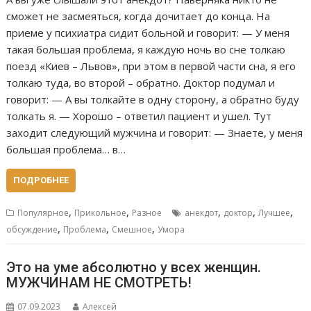
сможет не засмеяться, когда дочитает до конца. На
приеме у психиатра сидит больной и говорит: — У меня
такая большая проблема, я каждую ночь во сне толкаю
поезд «Киев – Львов», при этом в первой части сна, я его
толкаю туда, во второй – обратно. Доктор подумал и
говорит: — А вы толкайте в одну сторону, а обратно буду
толкать я. — Хорошо – ответил пациент и ушел. Тут
заходит следующий мужчина и говорит: — Знаете, у меня
большая проблема… в…
ПОДРОБНЕЕ
,
,
,
,
,
Популярное
Прикольное
Разное
анекдот
доктор
Лучшее
,
,
,
обсуждение
Проблема
Смешное
Умора
Это на уме абсолютно у всех женщин.
МУЖЧИНАМ НЕ СМОТРЕТЬ!
07.09.2023
Алексей