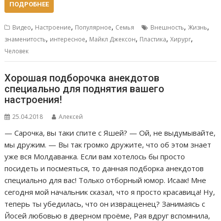
ПОДРОБНЕЕ
,
,
,
,
,
Видео
Настроение
Популярное
Семья
Внешность
Жизнь
,
,
,
,
,
знаменитость
интересное
Майкл Джексон
Пластика
Хирург
Человек
Хорошая подборочка анекдотов
специально для поднятия вашего
настроения!
25.04.2018
Алексей
— Сарочка, вы таки спите с Яшей? — Ой, не выдумывайте,
мы дружим. — Вы так громко дружите, что об этом знает
уже вся Молдаванка. Если вам хотелось бы просто
посидеть и посмеяться, то данная подборка анекдотов
специально для вас! Только отборный юмор. Исаак! Мне
сегодня мой начальник сказал, что я просто красавица! Ну,
теперь ты убедилась, что он извращенец? Занимаясь с
Йосей любовью в дверном проёме, Рая вдруг вспомнила,