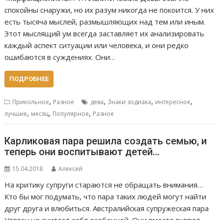
спокойны снаружи, но их разум никогда не покоится. У них
есть тысяча мыслей, размышляющих над тем или иным.
Этот мыслящий ум всегда заставляет их анализировать
каждый аспект ситуации или человека, и они редко
ошибаются в суждениях. Они…
ПОДРОБНЕЕ
,
,
,
,
Прикольное
Разное
дева
Знаки зодиака
интересное
,
,
,
лучшие
месяц
Популярное
Разное
Карликовая пара решила создать семью, и
теперь они воспитывают детей…
15.04.2018
Алексей
На критику супруги стараются не обращать внимания…
Кто бы мог подумать, что пара таких людей могут найти
друг друга и влюбиться. Австралийская супружеская пара
Уорган не считает себя особенной. Они вместе гуляют,