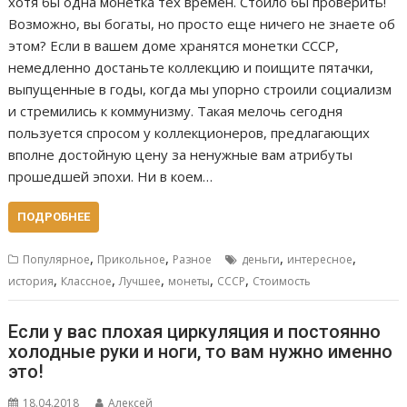
хотя бы одна монетка тех времён. Стоило бы проверить!
Возможно, вы богаты, но просто еще ничего не знаете об
этом? Если в вашем доме хранятся монетки СССР,
немедленно достаньте коллекцию и поищите пятачки,
выпущенные в годы, когда мы упорно строили социализм
и стремились к коммунизму. Такая мелочь сегодня
пользуется спросом у коллекционеров, предлагающих
вполне достойную цену за ненужные вам атрибуты
прошедшей эпохи. Ни в коем…
ПОДРОБНЕЕ
,
,
,
,
Популярное
Прикольное
Разное
деньги
интересное
,
,
,
,
,
история
Классное
Лучшее
монеты
СССР
Стоимость
Если у вас плохая циркуляция и постоянно
холодные руки и ноги, то вам нужно именно
это!
18.04.2018
Алексей