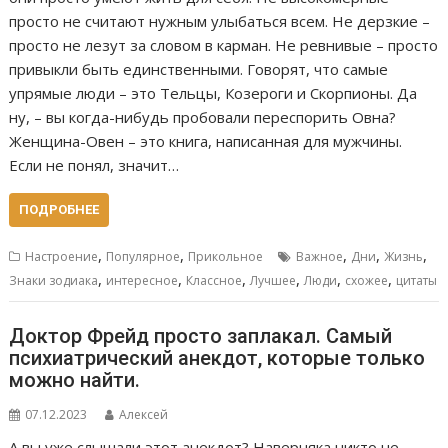
просто не считают нужным улыбаться всем. Не дерзкие –
просто не лезут за словом в карман. Не ревнивые – просто
привыкли быть единственными. Говорят, что самые
упрямые люди – это Тельцы, Козероги и Скорпионы. Да
ну, – вы когда-нибудь пробовали переспорить Овна?
Женщина-Овен – это книга, написанная для мужчины.
Если не понял, значит…
ПОДРОБНЕЕ
,
,
,
,
,
Настроение
Популярное
Прикольное
Важное
Дни
Жизнь
,
,
,
,
,
,
Знаки зодиака
интересное
Классное
Лучшее
Люди
схожее
цитаты
Доктор Фрейд просто заплакал. Самый
психиатрический анекдот, которые только
можно найти.
07.12.2023
Алексей
А вы уже слышали этот анекдот? Наверняка никто не