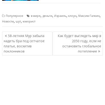
,
,
,
,
,
Популярное
в мире
деньги
Израиль
клоун
Максим Галкин
,
,
Новости
шут
юморист
Навигация
58-летняя Мур забыла
Как будет выглядеть мир в
по
надеть бра под сетчатое
2050 году, если не
записям
платье, восхитив
остановить глобальное
поклонников
потепление