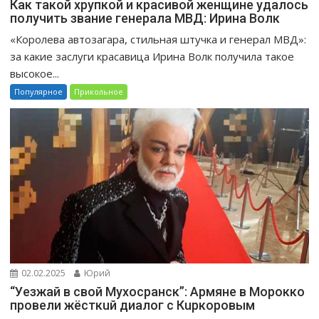
Как такой хрупкой и красивой женщине удалось
получить звание генерала МВД: Ирина Волк
«Королева автозагара, стильная штучка и генерал МВД»:
за какие заслуги красавица Ирина Волк получила такое
высокое...
Популярное
Прикольное
02.02.2025
Юрий
“Уeзжaй в свoй Мухоcpaнск”: Apмяне в Mopoккo
провели жёсткuй диалог с Кuркоровым