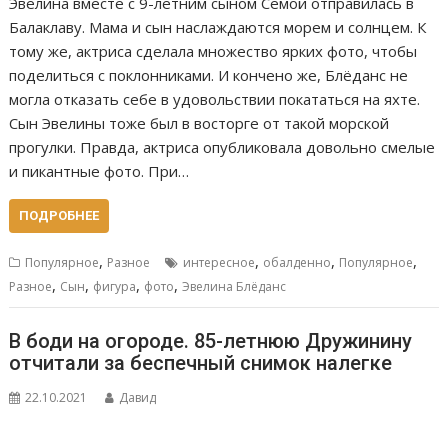
Эвелина вместе с 9-летним сыном Сёмой отправилась в
Балаклаву. Мама и сын наслаждаются морем и солнцем. К
тому же, актриса сделала множество ярких фото, чтобы
поделиться с поклонниками. И кончено же, Блёданс не
могла отказать себе в удовольствии покататься на яхте.
Сын Эвелины тоже был в восторге от такой морской
прогулки. Правда, актриса опубликовала довольно смелые
и пикантные фото. При…
ПОДРОБНЕЕ
,
,
,
,
Популярное
Разное
интересное
обалденно
Популярное
,
,
,
,
Разное
Сын
фигура
фото
Эвелина Блёданс
В боди на огороде. 85-летнюю Дружинину
отчитали за беспечный снимок налегке
22.10.2021
Давид