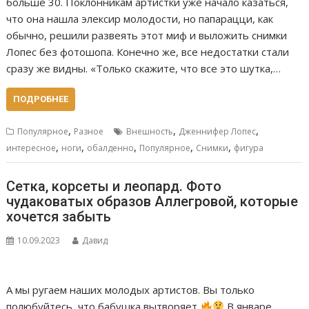
больше 30. Поклонникам артистки уже начало казаться,
что она нашла элексир молодости, но папарацци, как
обычно, решили развеять этот миф и выложить снимки
Лопес без фотошопа. Конечно же, все недостатки стали
сразу же видны. «Только скажите, что все это шутка,…
ПОДРОБНЕЕ
,
,
,
Популярное
Разное
Внешность
Дженнифер Лопес
,
,
,
,
,
интересное
ноги
обалденно
Популярное
Снимки
фигура
Сетка, корсеты и леопард. Фото
чудаковатых образов Аллегровой, которые
хочется забыть
10.09.2023
Давид
А мы ругаем наших молодых артистов. Вы только
полюбуйтесь, что бабушка вытворяет
В январе