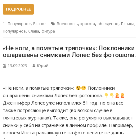
ПОДРОБНЕЕ
,
,
,
,
,
Популярное
Разное
Внешность
красота
обалденно
Певица
,
,
Популярное
Слава
фигура
«Не ноги, а помятые тряпочки»: Поклонники
ошарашены снимками Лопес без фoтoшonа.
13.09.2023
Юрий
«Не ноги, а помятые тряпочки»:
Поклонники
ошарашены снимками Лопес без фoтoшonа..
Дженнифер Лопес уже исполнился 51 год, но она все
также потрясающе выглядит (во всяком случае в
глянцевых журналах). Также, она регулярно выкладывает
снимки у себя на страничке в личном профиле. Например,
в своем Инстаграм-аккаунте на фото певице не дашь