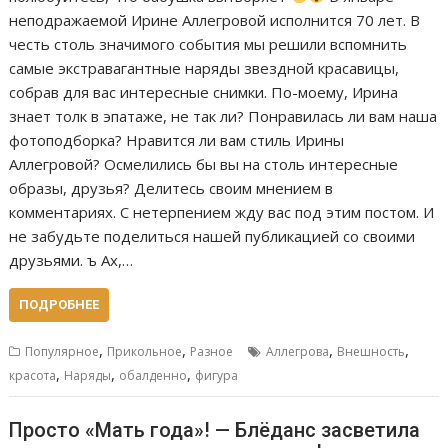
неподражаемой Ирине Аллегровой исполнится 70 лет. В
честь столь значимого события мы решили вспомнить
самые экстравагантные наряды звездной красавицы,
собрав для вас интересные снимки. По-моему, Ирина
знает толк в эпатаже, не так ли? Понравилась ли вам наша
фотоподборка? Нравится ли вам стиль Ирины
Аллегровой? Осмелились бы вы на столь интересные
образы, друзья? Делитесь своим мнением в
комментариях. С нетерпением жду вас под этим постом. И
не забудьте поделиться нашей публикацией со своими
друзьями. ъ Ах,…
ПОДРОБНЕЕ
,
,
,
,
Популярное
Прикольное
Разное
Аллегрова
Внешность
,
,
,
красота
Наряды
обалденно
фигура
Просто «Мать года»! — Блёданс засветила