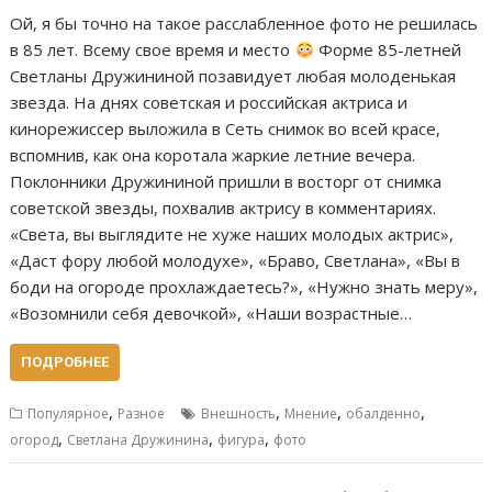
Ой, я бы точно на такое расслабленное фото не решилась
в 85 лет. Всему свое время и место
Форме 85-летней
Светланы Дружининой позавидует любая молоденькая
звезда. На днях советская и российская актриса и
кинорежиссер выложила в Сеть снимок во всей красе,
вспомнив, как она коротала жаркие летние вечера.
Поклонники Дружининой пришли в восторг от снимка
советской звезды, похвалив актрису в комментариях.
«Света, вы выглядите не хуже наших молодых актрис»,
«Даст фору любой молодухе», «Браво, Светлана», «Вы в
боди на огороде прохлаждаетесь?», «Нужно знать меру»,
«Возомнили себя девочкой», «Наши возрастные…
ПОДРОБНЕЕ
,
,
,
,
Популярное
Разное
Внешность
Мнение
обалденно
,
,
,
огород
Светлана Дружинина
фигура
фото