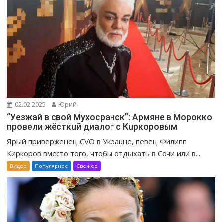
02.02.2025
Юрий
“Уeзжaй в свoй Мухоcpaнск”: Apмяне в Mopoккo
провели жёсткuй диалог с Кuркоровым
Ярый приверженец CVO в Украuне, певец Филипп
Киркоров вместо того, чтобы отдыхать в Сочи или в...
Видео
Популярное
Свежее