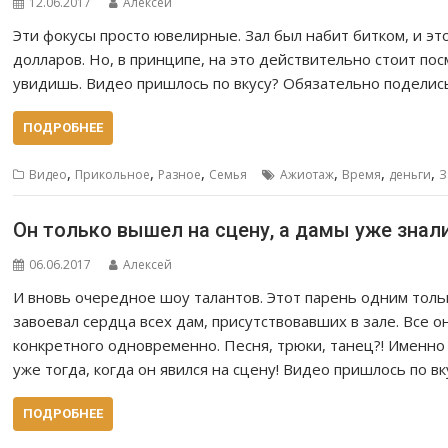
12.06.2017
Алексей
Эти фокусы просто ювелирные. Зал был набит битком, и эт
долларов. Но, в принципе, на это действительно стоит по
увидишь. Видео пришлось по вкусу? Обязательно поделись
ПОДРОБНЕЕ
,
,
,
,
,
,
Видео
Прикольное
Разное
Семья
Ажиотаж
Время
деньги
З
Он только вышел на сцену, а дамы уже знали
06.06.2017
Алексей
И вновь очередное шоу талантов. Этот парень одним тол
завоевал сердца всех дам, присутствовавших в зале. Все 
конкретного одновременно. Песня, трюки, танец?! Именно 
уже тогда, когда он явился на сцену! Видео пришлось по в
ПОДРОБНЕЕ