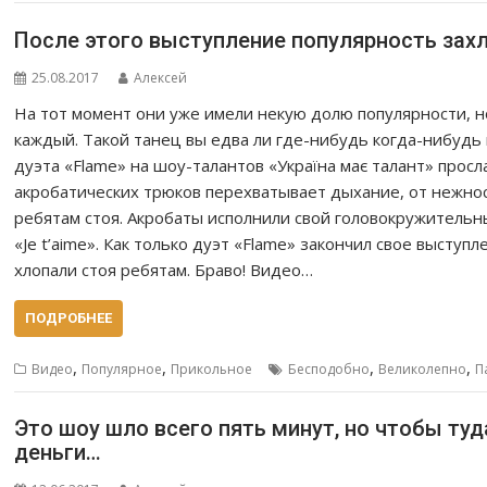
После этого выступление популярность зах
25.08.2017
Алексей
На тот момент они уже имели некую долю популярности, н
каждый. Такой танец вы едва ли где-нибудь когда-нибудь
дуэта «Flame» на шоу-талантов «Україна має талант» просл
акробатических трюков перехватывает дыхание, от нежнос
ребятам стоя. Акробаты исполнили свой головокружитель
«Je t’aime». Как только дуэт «Flame» закончил свое выступ
хлопали стоя ребятам. Браво! Видео…
ПОДРОБНЕЕ
,
,
,
,
Видео
Популярное
Прикольное
Бесподобно
Великолепно
П
Это шоу шло всего пять минут, но чтобы ту
деньги…