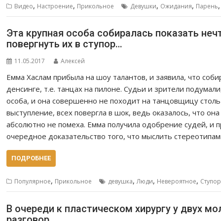
,
,
,
,
Видео
Настроение
Прикольное
Девушки
Ожидания
Парень
Эта крупная особа собиралась показать нечт
повергнуть их в ступор…
11.05.2017
Алексей
Емма Хаслам прибыла на шоу талантов, и заявила, что соб
денсинге, т.е. танцах на пилоне. Судьи и зрители подума
особа, и она совершенно не походит на танцовщицу столь
выступление, всех повергла в шок, ведь оказалось, что она
абсолютно не помеха. Емма получила одобрение судей, и п
очередное доказательство того, что мыслить стереотипа
ПОДРОБНЕЕ
,
,
,
,
Популярное
Прикольное
девушка
Люди
Невероятное
Ступо
В очереди к пластическом хирургу у двух м
разговор…