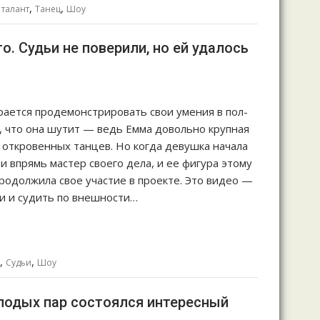
,
,
,
талант
Танец
Шоу
о. Судьи не поверили, но ей удалось
ирается продемонстрировать свои умения в пол-
ли, что она шутит — ведь Емма довольно крупная
 откровенных танцев. Но когда девушка начала
 и впрямь мастер своего дела, и ее фигура этому
родолжила свое участие в проекте. Это видео —
ми и судить по внешности…
,
,
р
Судьи
Шоу
олодых пар состоялся интересный