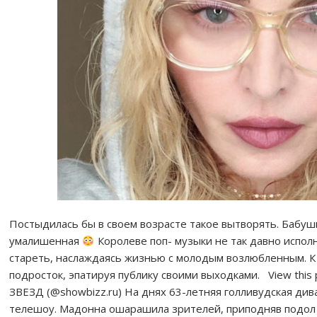
Постыдилась бы в своем возрасте такое вытворять. Бабушке
умалишенная
Королеве поп- музыки не так давно испол
стареть, наслаждаясь жизнью с молодым возлюбленным. К с
подросток, эпатируя публику своими выходками. View thi
ЗВЕЗД (@showbizz.ru) На днях 63-летняя голливудская ди
телешоу. Мадонна ошарашила зрителей, приподняв подол с