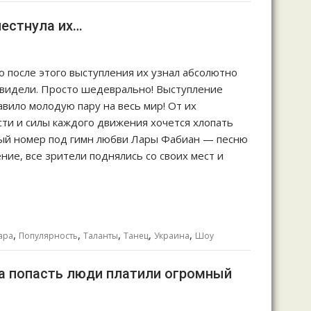
лестнула их…
о после этого выступления их узнал абсолютно
 видели. Просто шедеврально! Выступление
авило молодую пару на весь мир! От их
ти и силы каждого движения хочется хлопать
ный номер под гимн любви Лары Фабиан — песню
ление, все зрители поднялись со своих мест и
,
,
,
,
,
ара
Популярность
Таланты
Танец
Украина
Шоу
да попасть люди платили огромный