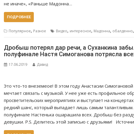
не иначе», «Раньше Мадонна…
ПОДРОБНЕЕ
,
,
,
,
Популярное
Разное
Видео
интересное
Мадонна
обалденно
Дробыш потерял дар речи, а Суханкина забы
полуфинале Настя Симоганова потрясла все
17.06.2019
Давид
Это что-то внеземеое! В этом году Анастасии Симогановой
мечтает связать с музыкой. У нее уже есть профильное обр
просветительских мероприятиях и выступает на концертах.
редкий шанс, который выпадает лишь самым талантливым. 
полуфинале Настенька ошарашила всех. Дробыш без раздум
девушки. P.S. Делитесь этой записью с друзьями! Источни