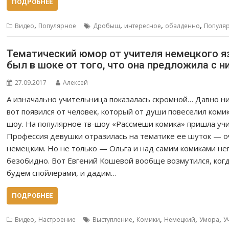
ПОДРОБНЕЕ
,
,
,
,
Видео
Популярное
Дробыш
интересное
обалденно
Популя
Тематический юмор от учителя немецкого я
был в шоке от того, что она предложила с 
27.09.2017
Алексей
А изначально учительница показалась скромной… Давно ни
вот появился от человек, который от души повеселил ком
шоу. На популярное тв-шоу «Рассмеши комика» пришла уч
Профессия девушки отразилась на тематике ее шуток — о
немецким. Но не только — Ольга и над самим комиками не
безобидно. Вот Евгений Кошевой вообще возмутился, ког
будем спойлерами, и дадим…
ПОДРОБНЕЕ
,
,
,
,
,
Видео
Настроение
Выступление
Комики
Немецкий
Умора
У