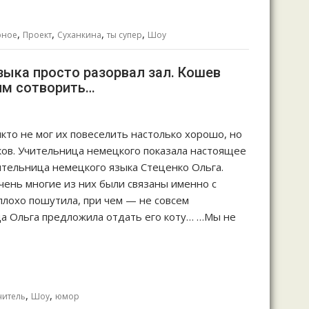
,
,
,
,
рное
Проект
Суханкина
ты супер
Шоу
зыка просто разорвал зал. Кошев
ним сотворить…
кто не мог их повеселить настолько хорошо, но
иков. Учительница немецкого показала настоящее
ительница немецкого языка Стеценко Ольга.
чень многие из них были связаны именно с
плохо пошутила, при чем — не совсем
да Ольга предложила отдать его коту… …Мы не
,
,
читель
Шоу
юмор