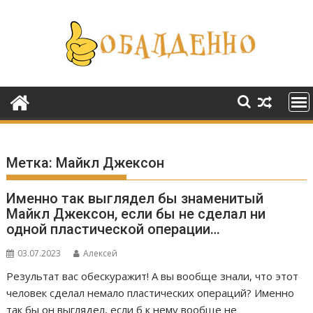
Перейти
к
содержимому
Метка:
Майкл Джексон
Именно так выглядел бы знаменитый
Майкл Джексон, если бы не сделал ни
одной пластической операции…
03.07.2023
Алексей
Результат вас обескуражит! А вы вообще знали, что этот
человек сделал немало пластических операций? Именно
так бы он выглядел, если б к нему вообще не