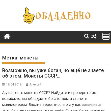
Перейти
к
содержимому
Метка:
монеты
Возможно, вы уже богач, но ещё не знаете
об этом. Монеты СССР…
18.04.2018
Алексей
А у вас есть монеты СССР? Найдите и проверьте их –
возможно, вы обладаете богатством и станете
миллионером! Вполне вероятно, что и у вас завалялась
хотя бы одна монетка тех времён. Стоило бы проверить!