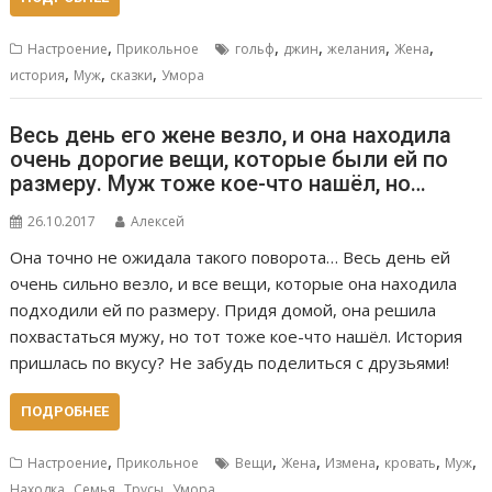
,
,
,
,
,
Настроение
Прикольное
гольф
джин
желания
Жена
,
,
,
история
Муж
сказки
Умора
Весь день его жене везло, и она находила
очень дорогие вещи, которые были ей по
размеру. Муж тоже кое-что нашёл, но…
26.10.2017
Алексей
Она точно не ожидала такого поворота… Весь день ей
очень сильно везло, и все вещи, которые она находила
подходили ей по размеру. Придя домой, она решила
похвастаться мужу, но тот тоже кое-что нашёл. История
пришлась по вкусу? Не забудь поделиться с друзьями!
ПОДРОБНЕЕ
,
,
,
,
,
,
Настроение
Прикольное
Вещи
Жена
Измена
кровать
Муж
,
,
,
Находка
Семья
Трусы
Умора