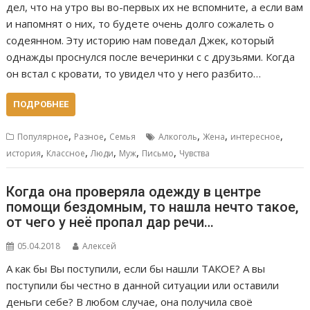
дел, что на утро вы во-первых их не вспомните, а если вам
и напомнят о них, то будете очень долго сожалеть о
содеянном. Эту историю нам поведал Джек, который
однажды проснулся после вечеринки с с друзьями. Когда
он встал с кровати, то увидел что у него разбито…
ПОДРОБНЕЕ
,
,
,
,
,
Популярное
Разное
Семья
Алкоголь
Жена
интересное
,
,
,
,
,
история
Классное
Люди
Муж
Письмо
Чувства
Когда она проверяла одежду в центре
помощи бездомным, то нашла нечто такое,
от чего у неё пропал дар речи…
05.04.2018
Алексей
А как бы Вы поступили, если бы нашли ТАКОЕ? А вы
поступили бы честно в данной ситуации или оставили
деньги себе? В любом случае, она получила своё