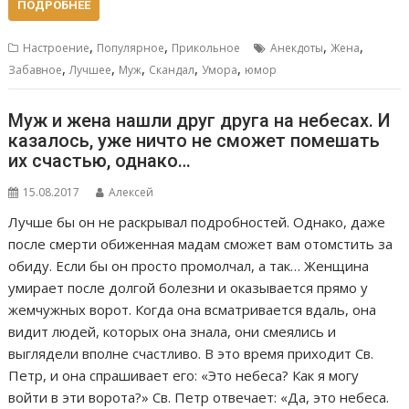
ПОДРОБНЕЕ
,
,
,
,
Настроение
Популярное
Прикольное
Анекдоты
Жена
,
,
,
,
,
Забавное
Лучшее
Муж
Скандал
Умора
юмор
Муж и жена нашли друг друга на небесах. И
казалось, уже ничто не сможет помешать
их счастью, однако…
15.08.2017
Алексей
Лучше бы он не раскрывал подробностей. Однако, даже
после смерти обиженная мадам сможет вам отомстить за
обиду. Если бы он просто промолчал, а так… Женщина
умирает после долгой болезни и оказывается прямо у
жемчужных ворот. Когда она всматривается вдаль, она
видит людей, которых она знала, они смеялись и
выглядели вполне счастливо. В это время приходит Св.
Петр, и она спрашивает его: «Это небеса? Как я могу
войти в эти ворота?» Св. Петр отвечает: «Да, это небеса.