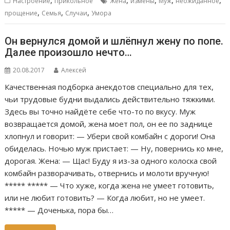
Настроение
Прикольное
Жена
измены
Муж
неожиданное
,
,
,
прощение
Семья
Случаи
Умора
Он вернулся домой и шлёпнул жену по попе.
Далее произошло нечто…
20.08.2017
Алексей
Качественная подборка анекдотов специально для тех,
чьи трудовые будни выдались действительно тяжкими.
Здесь вы точно найдёте себе что-то по вкусу. Муж
возвращается домой, жена моет пол, он ее по заднице
хлопнул и говорит: — Убери свой комбайн с дороги! Она
обиделась. Ночью муж пристает: — Ну, повернись ко мне,
дорогая. Жена: — Щас! Буду я из-за одного колоска свой
комбайн разворачивать, отвернись и молоти вручную!
***** ***** — Что хуже, когда жена не умеет готовить,
или не любит готовить? — Когда любит, но не умеет.
***** — Доченька, пора бы…