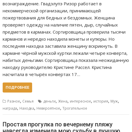
вознаграждение. Гвадэлупэ Ризор работает в
некоммерческой организации, принимающей
пожертвования для бедных и бездомных. Женщина
проверяет одежду на наличие пятен, дыр, случайных
предметов в карманах. Сортировщица проверила тысячи
карманов и нередко находила монеты и купюры. Но
последняя находка заставила женщину вскрикнуть. В
кармане чёрной мужской куртки лежали четыре конверта,
набитых деньгами. Сортировщица показала неожиданную
находку руководителю Кристине Рассел. Кристина
насчитала в четырёх конвертах 17…
ПОДРОБНЕЕ
,
,
,
,
,
,
Разное
Семья
деньги
Жена
интересное
история
Муж
,
,
,
награда
Находка
Невероятное
Трогательное
Простая прогулка по вечернему пляжу
навсегда изменила мою судьбу в лучшую