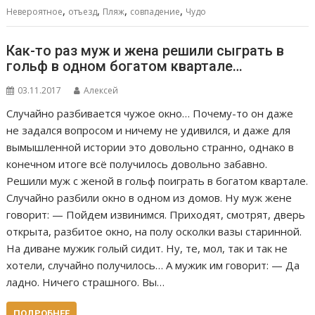
,
,
,
,
Невероятное
отъезд
Пляж
совпадение
Чудо
Как-то раз муж и жена решили сыграть в
гольф в одном богатом квартале…
03.11.2017
Алексей
Случайно разбивается чужое окно… Почему-то он даже
не задался вопросом и ничему не удивился, и даже для
вымышленной истории это довольно странно, однако в
конечном итоге всё получилось довольно забавно.
Решили муж с женой в гольф поиграть в богатом квартале.
Случайно разбили окно в одном из домов. Ну муж жене
говорит: — Пойдем извинимся. Приходят, смотрят, дверь
открыта, разбитое окно, на полу осколки вазы старинной.
На диване мужик голый сидит. Ну, те, мол, так и так не
хотели, случайно получилось… А мужик им говорит: — Да
ладно. Ничего страшного. Вы…
ПОДРОБНЕЕ