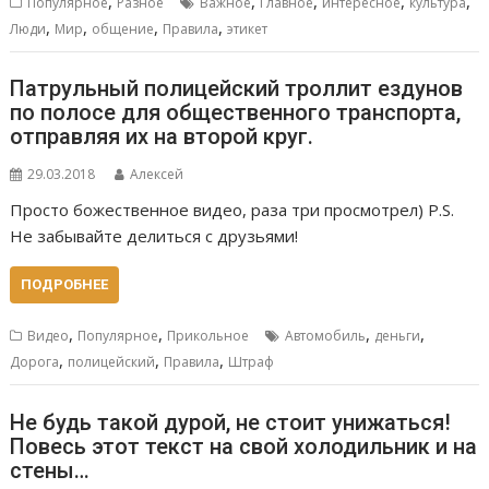
,
,
,
,
,
Популярное
Разное
Важное
Главное
интересное
культура
,
,
,
,
Люди
Мир
общение
Правила
этикет
Патрульный полицейский троллит ездунов
по полосе для общественного транспорта,
отправляя их на второй круг.
29.03.2018
Алексей
Просто божественное видео, раза три просмотрел) P.S.
Не забывайте делиться с друзьями!
ПОДРОБНЕЕ
,
,
,
,
Видео
Популярное
Прикольное
Автомобиль
деньги
,
,
,
Дорога
полицейский
Правила
Штраф
Не будь такой дурой, не стоит унижаться!
Повесь этот текст на свой холодильник и на
стены…