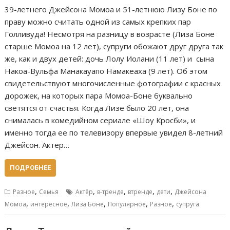
39-летнего Джейсона Момоа и 51-летнюю Лизу Боне по
праву можно считать одной из самых крепких пар
Голливуда! Несмотря на разницу в возрасте (Лиза Боне
старше Момоа на 12 лет), супруги обожают друг друга так
же, как и двух детей: дочь Лолу Иолани (11 лет) и сына
Накоа-Вульфа Манакауапо Намакеаха (9 лет). Об этом
свидетельствуют многочисленные фотографии с красных
дорожек, на которых пара Момоа-Боне буквально
светятся от счастья. Когда Лизе было 20 лет, она
снималась в комедийном сериале «Шоу Кросби», и
именно тогда ее по телевизору впервые увидел 8-летний
Джейсон. Актер…
ПОДРОБНЕЕ
,
,
,
,
,
Разное
Семья
Актёр
в-тренде
втренде
дети
Джейсона
,
,
,
,
,
Момоа
интересное
Лиза Боне
Популярное
Разное
супруга