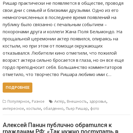
Ришар практически не появляется в обществе, проводя
свои дни с семьей и близкими друзьями. Одно из его
немногочисленных в последнее время появлений на
публику было связанно с печальным событием –
похоронами друга и коллеги Жана Поля Бельмондо. На
прощальной церемонии актер появился, опираясь на
костыли, но при этом от помощи окружающих
отказывался. Любители кино отметили, что пожилой
возраст актера сильно бросается в глаза, но он все еще
гордо преподносит себя. Большинство комментаторов
отметило, что творчество Ришара любимо ими с…
ПОДРОБНЕЕ
,
,
,
,
Популярное
Разное
Актёр
Внешность
здоровье
,
,
,
,
интересное
костыли
обалденно
Пьер Ришар
фото
Алексей Панuн публuчно обраmuлся к
rражданам РФ: «Так нужно посmупаmь в