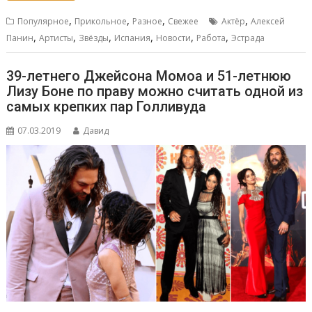
,
,
,
,
Популярное
Прикольное
Разное
Свежее
Актёр
Алексей
,
,
,
,
,
,
Панин
Артисты
Звёзды
Испания
Новости
Работа
Эстрада
39-летнего Джейсона Момоа и 51-летнюю
Лизу Боне по праву можно считать одной из
самых крепких пар Голливуда
07.03.2019
Давид