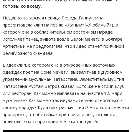
готовы ко всему.
Недавно татарская певица Резеда Ганиуллина
презентовала клип на песню «Жаным»(«Любимый»), в
котором она в соблазнительном восточном наряде
исполняет танец живота возле Белой мечети в Болгаре.
Артистка и не предполагала, что видео станет причиной
религиозного скандала
Видеоклип, в котором она в откровенных восточных
одеждах поет на фоне мечети, вызвал гнев в Духовном
управлении мусульман Татарстана. Заместитель муфтия
Татарстана Рустам Батров сказал: «Это же не стрип-клуб
или ресторан! Как можно наплевать на чувства 1,5 млрд
мусульман? Как можно так неуважительно относиться к
своему народу? Куда смотрит муфтият? А то ходят мечети
проверяют, в тюбетейках пришли или нет, тут люди
полуголые на территории мечети танцуют!»