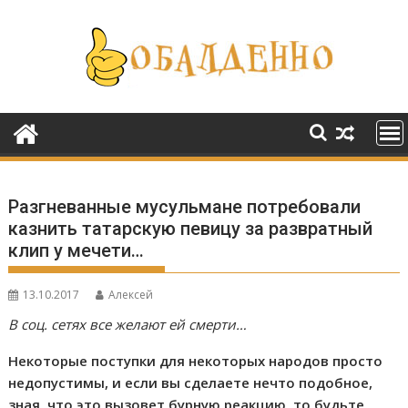
Перейти
к
содержимому
Разгневанные мусульмане потребовали
казнить татарскую певицу за развратный
клип у мечети…
13.10.2017
Алексей
В соц. сетях все желают ей смерти…
Некоторые поступки для некоторых народов просто
недопустимы, и если вы сделаете нечто подобное,
зная, что это вызовет бурную реакцию, то будьте