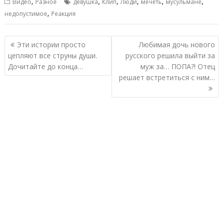
,
,
,
,
,
,
Видео
Разное
девушка
Клип
Люди
мечеть
мусульмане
,
недопустимое
Реакция
Навигация
Эти истории просто
Любимая дочь нового
по
цепляют все струны души.
русского решила выйти за
записям
Дочитайте до конца…
муж за… ПОПА?! Отец
решает встретиться с ним…