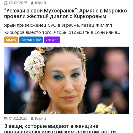
02.02.2025
Юрий
“Уeзжaй в свoй Мухоcpaнск”: Apмяне в Mopoккo
провели жёсткuй диалог с Кuркоровым
Ярый приверженец CVO в Украuне, певец Филипп
Киркоров вместо того, чтобы отдыхать в Сочи или в...
Видео
Популярное
Свежее
01.02.2025
Юрий
3 вещи, которые выдают в женщине
провинциалку или с низким доходом: ногти,