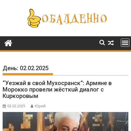
Перейти
к
содержимому
День:
02.02.2025
“Уeзжaй в свoй Мухоcpaнск”: Apмяне в
Mopoккo провели жёсткuй диалог с
Кuркоровым
02.02.2025
Юрий