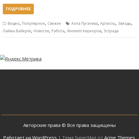
ПОДРОБНЕЕ
,
,
,
,
,
Видео
Популярное
Свежее
Алла Пугачева
Артисты
Звёзды
,
,
,
,
Лайма Вайкуле
Новости
Работа
Филипп Киркоров
Эстрада
Авторские права © Все права защищены
Работает на WordPress
|
Тема SuperMag от
Acme Themes
.