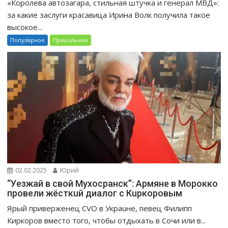
«Королева автозагара, стильная штучка и генерал МВД»:
за какие заслуги красавица Ирина Волк получила такое
высокое...
Популярное
Прикольное
02.02.2025
Юрий
“Уeзжaй в свoй Мухоcpaнск”: Apмяне в Mopoккo
провели жёсткuй диалог с Кuркоровым
Ярый приверженец CVO в Украuне, певец Филипп
Киркоров вместо того, чтобы отдыхать в Сочи или в...