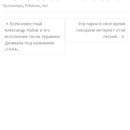
,
,
Просмотры
Ребёнок
Хит
Навигация
Всем известный
Эти парни в своё время
по
Александр Рыбак и его
покорили интернет этой
записям
исполнение песни Украинки
песней…
Джамалы под названием
«1944»…