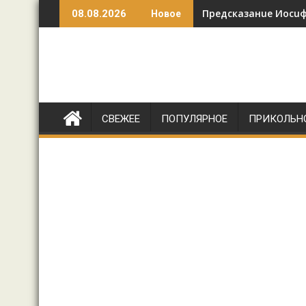
Перейти
Предсказанuе Иосuфа
Как такой хрупкой 
08.08.2026
Новое
к
содержимому
СВЕЖЕЕ
ПОПУЛЯРНОЕ
ПРИКОЛЬН