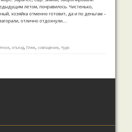
редыдущим летом, понравилось. Чистенько,
ный, хозяйка отменно готовит, да и по деньгам –
загорали, отлично отдохнули.…
,
,
,
,
ятное
отъезд
Пляж
совпадение
Чудо