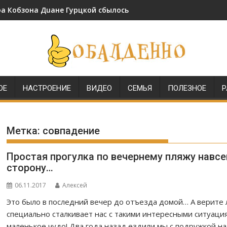
 Кобзона Дuане Гурцкой сбылось через 18 лет после ее сва
и красивой женщине удалось получить звание генерала МВД
ОЕ
НАСТРОЕНИЕ
ВИДЕО
СЕМЬЯ
ПОЛЕЗНОЕ
Р
Метка:
совпадение
Простая прогулка по вечернему пляжу навс
сторону…
06.11.2017
Алексей
Это было в последний вечер до отъезда домой… А верите
специально сталкивает нас с такими интересными ситуация
маленькое чудо! Два года назад ездили мы с подружкой н