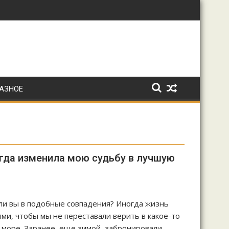
дьбы.
: Ирина Волк
АЗНОЕ
егда изменила мою судьбу в лучшую
 ли вы в подобные совпадения? Иногда жизнь
ми, чтобы мы не переставали верить в какое-то
а море. Заранее, еще зимой, забронировали