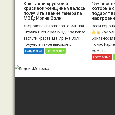
Как такой хрупкой и
15+ весел
красивой женщине удалось
которые 
получить звание генерала
подарят в
МВД: Ирина Волк
настроен
«Королева автозагара, стильная
Всем хорош
штучка и генерал МВД»: за какие
Как од
заслуги красавица Ирина Волк
британский 
получила такое высокое...
Томас Карле
может...
Популярное
Прикольное
Настроение