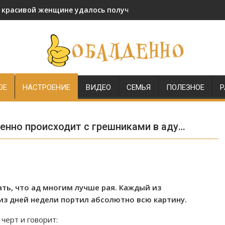
и красивой женщине удалось получить звание генерала МВД
ОЕ
НАСТРОЕНИЕ
ВИДЕО
СЕМЬЯ
ПОЛЕЗНОЕ
Р
енно происходит с грешниками в аду…
ать, что ад многим лучше рая. Каждый из
 из дней недели портил абсолютно всю картину.
черт и говорит: