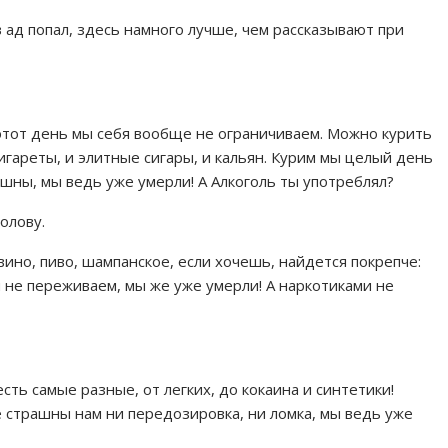
в ад попал, здесь намного лучше, чем рассказывают при
этот день мы себя вообще не ограничиваем. Можно курить
 сигареты, и элитные сигары, и кальян. Курим мы целый день
ашны, мы ведь уже умерли! А Алкоголь ты употреблял?
олову.
 вино, пиво, шампанское, если хочешь, найдется покрепче:
мы не переживаем, мы же уже умерли! А наркотиками не
сть самые разные, от легких, до кокаина и синтетики!
е страшны нам ни передозировка, ни ломка, мы ведь уже