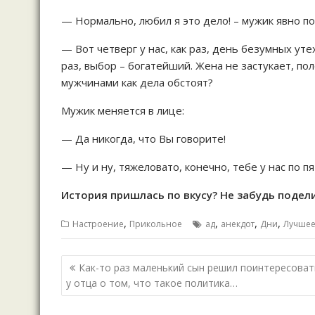
— Нормально, любил я это дело! – мужик явно по
— Вот четверг у нас, как раз, день безумных ут
раз, выбор – богатейший. Жена не застукает, по
мужчинами как дела обстоят?
Мужик меняется в лице:
— Да никогда, что Вы говорите!
— Ну и ну, тяжеловато, конечно, тебе у нас по п
История пришлась по вкусу? Не забудь подели
,
,
,
,
Настроение
Прикольное
ад
анекдот
Дни
Лучше
Навигация
Как-то раз маленький сын решил поинтересоват
по
у отца о том, что такое политика…
записям