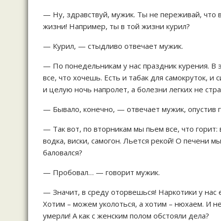
— Ну, здравствуй, мужик. Ты не переживай, что 
жизни! Например, ты в той жизни курил?
— Курил, — стыдливо отвечает мужик.
— По понедельникам у нас праздник курения. В 
все, что хочешь. Есть и табак для самокруток, и
и целую ночь напролет, а болезни легких не стр
— Бывало, конечно, — отвечает мужик, опустив г
— Так вот, по вторникам мы пьем все, что горит:
водка, виски, самогон. Льется рекой! О печени 
баловался?
— Пробовал… — говорит мужик.
— Значит, в среду оторвешься! Наркотики у нас е
Хотим – можем уколоться, а хотим – нюхаем. И н
умерли! А как с женским полом обстояли дела?