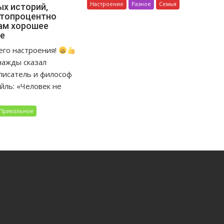
Настроение
Разное
Семья
ых историй,
стопроцентно
ам хорошее
ие
его настроения!
нажды сказал
писатель и философ
йль: «Человек не
Прикольное