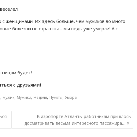
веселел.
ех с женщинами. Их здесь больше, чем мужиков во много
ловые болезни не страшны – мы ведь уже умерли! А с
ятницам будет!
ться с друзьями!
,
,
,
,
,
е
мужик
Мужики
Неделя
Пункты
Умора
ься
В аэропорте Атланты работникам пришлось
досматривать весьма интересного пассажира…