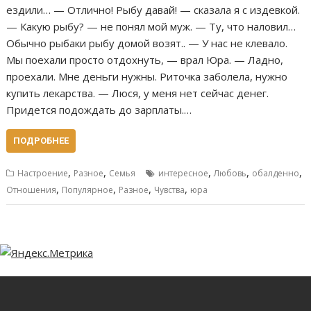
ездили… — Отлично! Рыбу давай! — сказала я с издевкой.
— Какую рыбу? — не понял мой муж. — Ту, что наловил…
Обычно рыбаки рыбу домой возят.. — У нас не клевало.
Мы поехали просто отдохнуть, — врал Юра. — Ладно,
проехали. Мне деньги нужны. Риточка заболела, нужно
купить лекарства. — Люся, у меня нет сейчас денег.
Придется подождать до зарплаты.…
ПОДРОБНЕЕ
,
,
,
,
,
Настроение
Разное
Семья
интересное
Любовь
обалденно
,
,
,
,
Отношения
Популярное
Разное
Чувства
юра