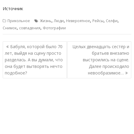
Источник
,
,
,
,
,
Прикольное
Жизнь
Люди
Невероятное
Рейсы
Селфи
,
,
Снимок
совпадения
Фотографии
Навигация
Бабуля, которой было 70
Целых двенадцать сестёр и
по
лет, выйдя на сцену просто
братьев внезапно
записям
разделась. А вы думали, что
выстроились на сцене.
она будет вытворять нечто
Далее происходило
подобное?
невообразимое…