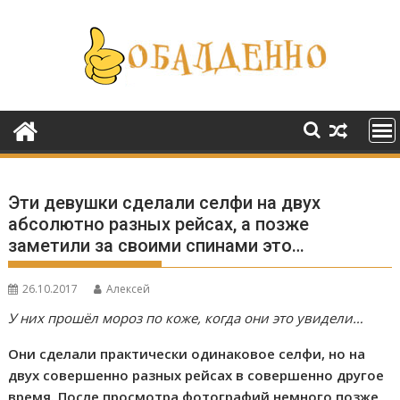
Перейти
к
содержимому
Эти девушки сделали селфи на двух
абсолютно разных рейсах, а позже
заметили за своими спинами это…
26.10.2017
Алексей
У них прошёл мороз по коже, когда они это увидели…
Они сделали практически одинаковое селфи, но на
двух совершенно разных рейсах в совершенно другое
время. После просмотра фотографий немного позже