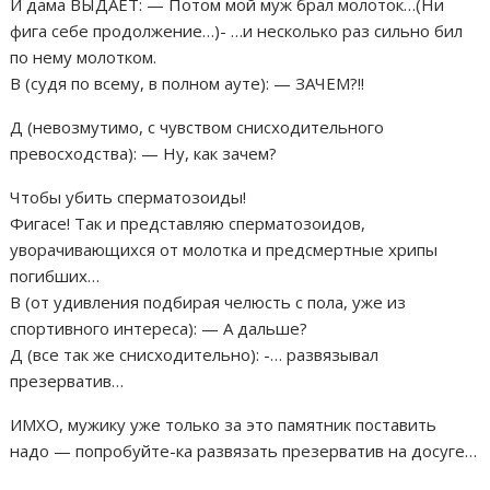
И дама ВЫДАЕТ: — Потом мой муж брал молоток…(Ни
фига себе продолжение…)- …и несколько раз сильно бил
по нему молотком.
В (судя по всему, в полном ауте): — ЗАЧЕМ?!!
Д (невозмутимо, с чувством снисходительного
превосходства): — Ну, как зачем?
Чтобы убить сперматозоиды!
Фигасе! Так и представляю сперматозоидов,
уворачивающихся от молотка и предсмертные хрипы
погибших…
В (от удивления подбирая челюсть с пола, уже из
спортивного интереса): — А дальше?
Д (все так же снисходительно): -… развязывал
презерватив…
ИМХО, мужику уже только за это памятник поставить
надо — попробуйте-ка развязать презерватив на досуге…