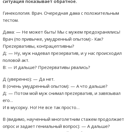
ситуация показывает обратное.
Гинекология. Врач. Очередная дама с положительным
тестом.
Дама: — Не может быть! Мы с мужем предохранялись!
Врач (по привычке, умудренный опытом):- Как?
Пpеzеpвативы, конtрацептивны?
Д: — Ну, муж надевал пpезеpватив, и у нас происходил
половой акт.
В: — И дальше? Пpеzеpвативы рвались?
Д (уверенно): — Да нет.
В (очень умудренный опытом): — А что дальше?
Д: — Потом мой муж снимал пpеzеpватив, и завязывал
его…
И в мусорку. Но! Не все так просто…
В (видимо, наученный многолетним стажем продолжает
опрос и задает гениальный вопрос): — А дальше?