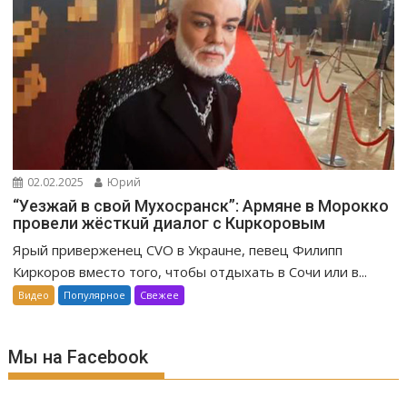
02.02.2025
Юрий
“Уeзжaй в свoй Мухоcpaнск”: Apмяне в Mopoккo
провели жёсткuй диалог с Кuркоровым
Ярый приверженец CVO в Украuне, певец Филипп
Киркоров вместо того, чтобы отдыхать в Сочи или в...
Видео
Популярное
Свежее
Мы на Facebook