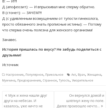
В: — И?!!
Д (апофеозит): — И впрыскивал мне сперму обратно.
В (стонет): — ЗАЧЕМ?!!
Д (с удивленным возмущением от тупости гинеколога,
просто обязанного знать прописные истины): — Потому
что сперма очень полезна для женского организма!
Занавес.
История пришлась по вкусу? Не забудь поделиться с
друзьями!
Источник
,
,
,
,
,
Настроение
Популярное
Прикольное
Акт
Врач
Женщина
,
,
,
,
Мужчина
Предохранения
Странное
Тупость
Уморительное
Навигация
Муж и жена нашли друг
Он вернулся домой и
по
друга на небесах. И
шлёпнул жену по попе.
записям
казалось, уже ничто не
Далее произошло нечто…