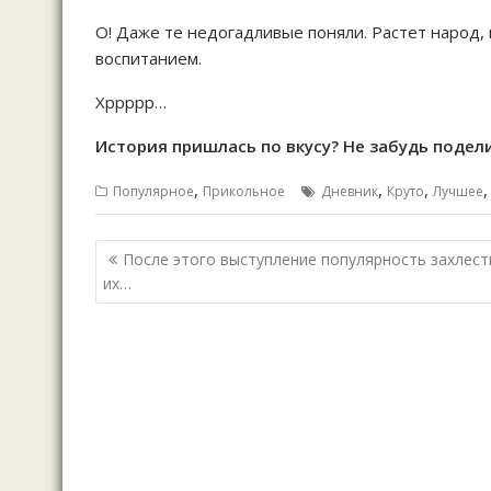
О! Даже те недогадливые поняли. Растет народ, 
воспитанием.
Хррррр…
История пришлась по вкусу? Не забудь подели
,
,
,
Популярное
Прикольное
Дневник
Круто
Лучшее
Навигация
После этого выступление популярность захлест
по
их…
записям