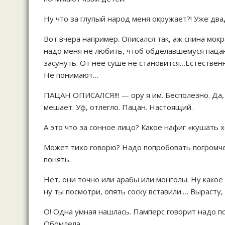
Ну что за глупый народ меня окружает?! Уже дв
Вот вчера например. Описался так, аж спина мокра
надо меня не любить, чтоб обделавшемуся пацану
засунуть. От нее суше не становится…Естестве
Не понимают…
ПАЦАН ОПИСАЛСЯ!!! — ору я им. Бесполезно. Да, 
мешает. Уф, отлегло. Пацан. Настоящий.
А это что за сонное лицо? Какое нафиг «кушать х
Может тихо говорю? Надо попробовать погромче.
понять.
Нет, они точно или арабы или монголы. Ну какое
ну ты посмотри, опять соску вставили.… Вырасту,
О! Одна умная нашлась. Памперс говорит надо пот
Обомлела.