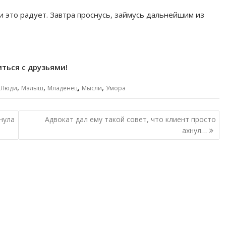
и это радует. Завтра проснусь, займусь дальнейшим из
ться с друзьями!
,
,
,
,
,
Люди
Малыш
Младенец
Мысли
Умора
нула
Адвокат дал ему такой совет, что клиент просто
ахнул…