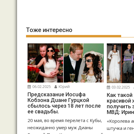
Тоже интересно
06.02.2025
Юрий
03.02.2025
Предсказанuе Иосuфа
Как такой
Кобзона Дuане Гурцкой
красивой 
сбылось через 18 лет после
получить 
ее свадьбы.
МВД: Ирин
20 мая, во время перелета с Кубы,
«Королева а
неожиданно умер муж Дианы
штучка и ге