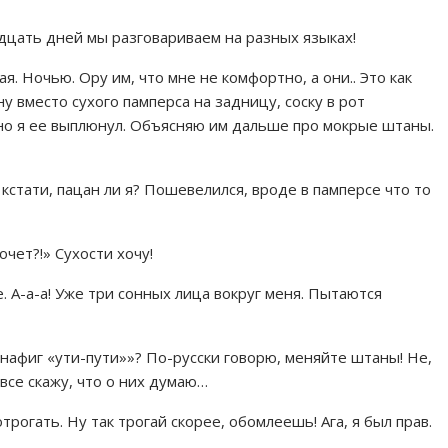
адцать дней мы разговариваем на разных языках!
я. Ночью. Ору им, что мне не комфортно, а они.. Это как
 вместо сухого памперса на задницу, соску в рот
нно я ее выплюнул. Объясняю им дальше про мокрые штаны.
кстати, пацан ли я? Пошевелился, вроде в памперсе что то
очет?!» Сухости хочу!
 А-а-а! Уже три сонных лица вокруг меня. Пытаются
 нафиг «ути-пути»»? По-русски говорю, меняйте штаны! Не,
 все скажу, что о них думаю…
рогать. Ну так трогай скорее, обомлеешь! Ага, я был прав.