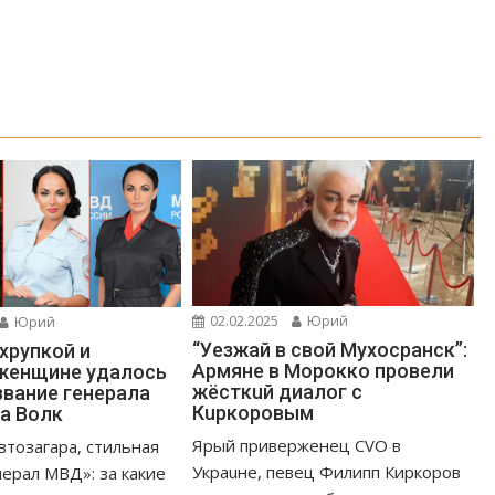
02.02.2025
Юрий
Юрий
“Уeзжaй в свoй Мухоcpaнск”:
 хрупкой и
Apмяне в Mopoккo провели
женщине удалось
жёсткuй диалог с
звание генерала
Кuркоровым
а Волк
Ярый приверженец CVO в
втозагара, стильная
Украuне, певец Филипп Киркоров
нерал МВД»: за какие