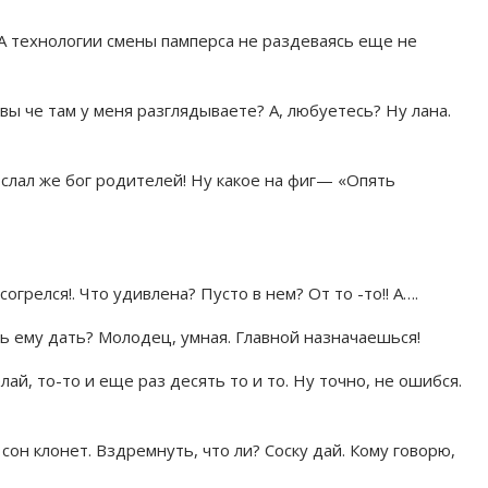
? А технологии смены памперса не раздеваясь еще не
 вы че там у меня разглядываете? А, любуетесь? Ну лана.
послал же бог родителей! Ну какое на фиг— «Опять
согрелся!. Что удивлена? Пусто в нем? От то -то!! А….
ь ему дать? Молодец, умная. Главной назначаешься!
ай, то-то и еще раз десять то и то. Ну точно, не ошибся.
 сон клонет. Вздремнуть, что ли? Соску дай. Кому говорю,