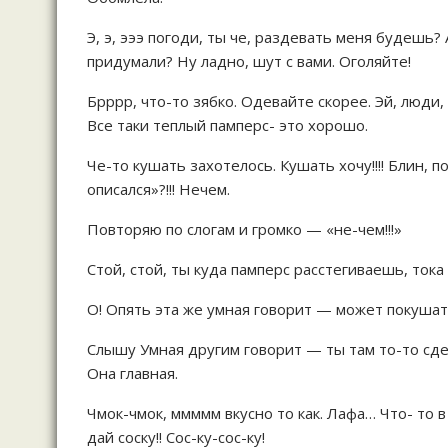
Э, э, эээ погоди, ты че, раздевать меня будешь
придумали? Ну ладно, шут с вами. Оголяйте!
Брррр, что-то зябко. Одевайте скорее. Эй, люди,
Все таки теплый памперс- это хорошо.
Че-то кушать захотелось. Кушать хочу!!!! Блин, 
описался»?!!! Нечем.
Повторяю по слогам и громко — «не-чем!!!»
Стой, стой, ты куда памперс расстегиваешь, тока 
О! Опять эта же умная говорит — может покушат
Слышу Умная другим говорит — ты там то-то сдел
Она главная.
Чмок-чмок, ммммм вкусно то как. Лафа… Что- то в
дай соску!! Сос-ку-сос-ку!