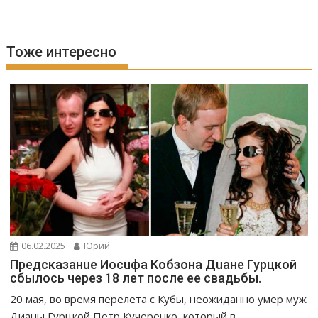
Тоже интересно
06.02.2025
Юрий
Предсказанuе Иосuфа Кобзона Дuане Гурцкой
сбылось через 18 лет после ее свадьбы.
20 мая, во время перелета с Кубы, неожиданно умер муж
Дианы Гурцкой Петр Кучеренко, который в...