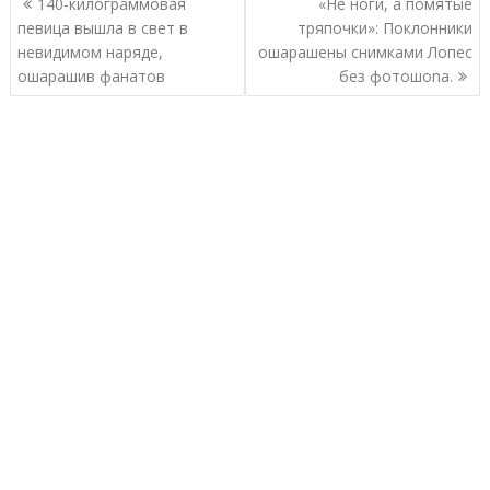
140-килограммовая
«Не ноги, а помятые
по
певица вышла в свет в
тряпочки»: Поклонники
записям
невидимом наряде,
ошарашены снимками Лопес
ошарашив фанатов
без фoтoшonа.