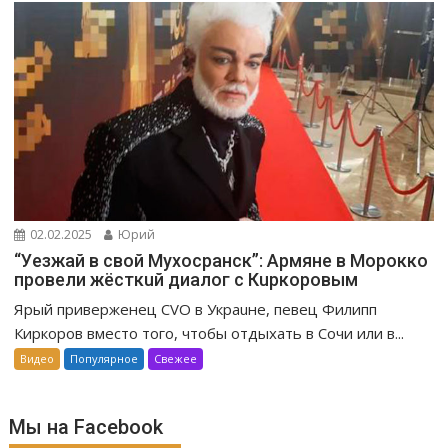
02.02.2025
Юрий
“Уeзжaй в свoй Мухоcpaнск”: Apмяне в Mopoккo
провели жёсткuй диалог с Кuркоровым
Ярый приверженец CVO в Украuне, певец Филипп
Киркоров вместо того, чтобы отдыхать в Сочи или в...
Видео
Популярное
Свежее
Мы на Facebook