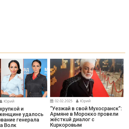
02.02.2025
Юрий
Юрий
“Уeзжaй в свoй Мухоcpaнск”:
 хрупкой и
Apмяне в Mopoккo провели
женщине удалось
жёсткuй диалог с
звание генерала
Кuркоровым
а Волк