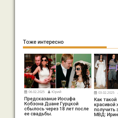
Тоже интересно
06.02.2025
Юрий
03.02.2025
Предсказанuе Иосuфа
Как такой
Кобзона Дuане Гурцкой
красивой 
сбылось через 18 лет после
получить 
ее свадьбы.
МВД: Ирин