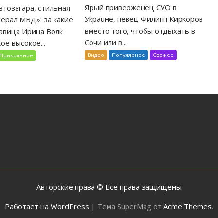
Ярый приверженец CVO в
втозагара, стильная
Украuне, певец Филипп Киркоров
нерал МВД»: за какие
вместо того, чтобы отдыхать в
савица Ирина Волк
Сочи или в...
ое высокое...
Видео
Популярное
Свежее
Прикольное
Авторские права © Все права защищены
Работает на WordPress
|
Тема SuperMag от
Acme Themes
.