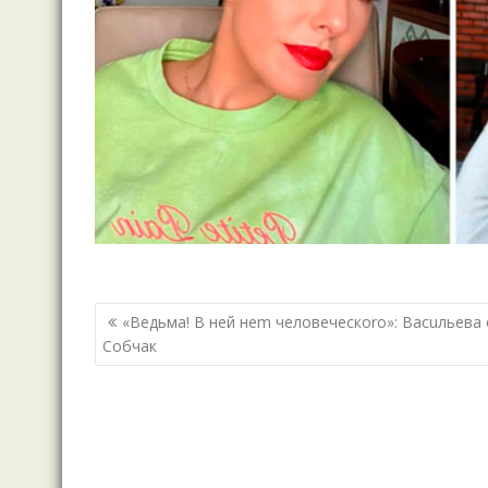
Навигация
«Ведьма! В ней неm человеческоrо»: Васuльева 
по
Собчак
записям