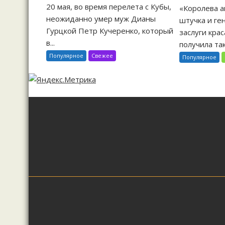
20 мая, во время перелета с Кубы,
«Королева а
неожиданно умер муж Дианы
штучка и ге
Гурцкой Петр Кучеренко, который
заслуги кра
в...
получила так
Популярное
Свежее
Популярное