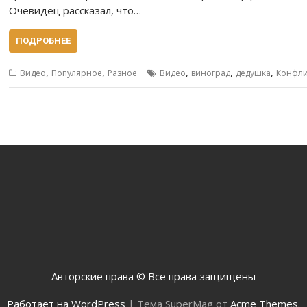
Очевидец рассказал, что…
ПОДРОБНЕЕ
,
,
,
,
,
Видео
Популярное
Разное
Видео
виноград
дедушка
Конфли
Авторские права © Все права защищены
Работает на WordPress
|
Тема SuperMag от
Acme Themes
.