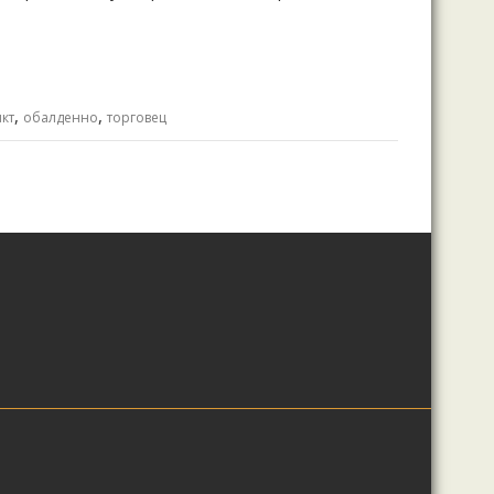
,
,
кт
обалденно
торговец