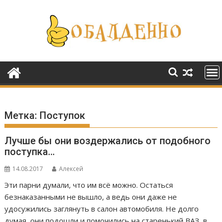
Перейти
к
содержимому
Метка:
Поступок
Лучше бы они воздержались от подобного
поступка…
14.08.2017
Алексей
Эти парни думали, что им всё можно. Остаться
безнаказанными не вышло, а ведь они даже не
удосужились заглянуть в салон автомобиля. Не долго
думая, они подошли и помочились на старенький ВАЗ, в