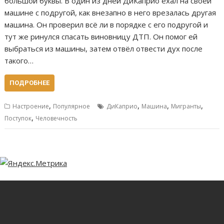
большой буквы. В один из дней ДиКаприо ехал на своей
машине с подругой, как внезапно в него врезалась другая
машина. Он проверил всё ли в порядке с его подругой и
тут же ринулся спасать виновницу ДТП. Он помог ей
выбраться из машины, затем отвёл отвести дух после
такого…
ПОДРОБНЕЕ
,
,
,
,
Настроение
Популярное
ДиКаприо
Машина
Мигранты
,
Поступок
Человечность