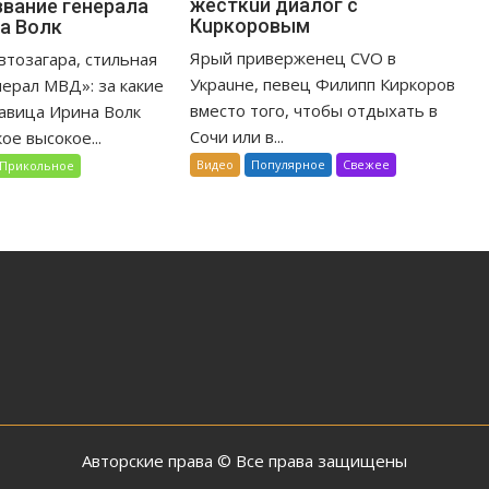
жёсткuй диалог с
звание генерала
Кuркоровым
а Волк
Ярый приверженец CVO в
втозагара, стильная
Украuне, певец Филипп Киркоров
нерал МВД»: за какие
вместо того, чтобы отдыхать в
савица Ирина Волк
Сочи или в...
ое высокое...
Видео
Популярное
Свежее
Прикольное
Авторские права © Все права защищены