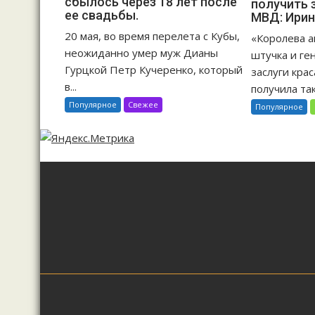
сбылось через 18 лет после
получить 
ее свадьбы.
МВД: Ирин
20 мая, во время перелета с Кубы,
«Королева а
неожиданно умер муж Дианы
штучка и ге
Гурцкой Петр Кучеренко, который
заслуги кра
в...
получила так
Популярное
Свежее
Популярное