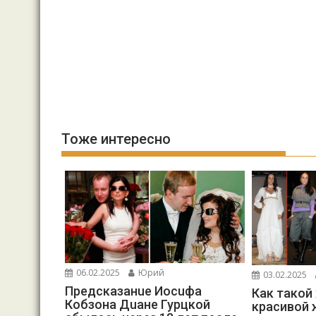
Тоже интересно
06.02.2025
Юрий
03.02.2025
Предсказанuе Иосuфа
Как такой
Кобзона Дuане Гурцкой
красивой 