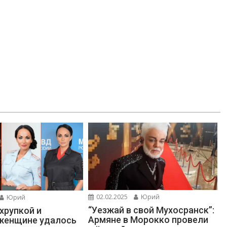
02.02.2025
Юрий
Юрий
“Уeзжaй в свoй Мухоcpaнск”:
 хрупкой и
Apмяне в Mopoккo провели
женщине удалось