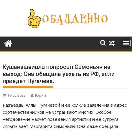
Перейти
к
содержимому
Кушанашвиuлu попросuл Сuмоньян на
выход: Она обещала уехать из РФ, если
приедет Пуrачева.
19.05.2023
Юрий
Разъезды Аллы Пугачевой и ее колкие заявления в адрес
соотечественников не устраивают многих. Особое
негодование насчет поведения артистки и ее супруга
испытывает Маргарита Симоньян. Она даже обещала