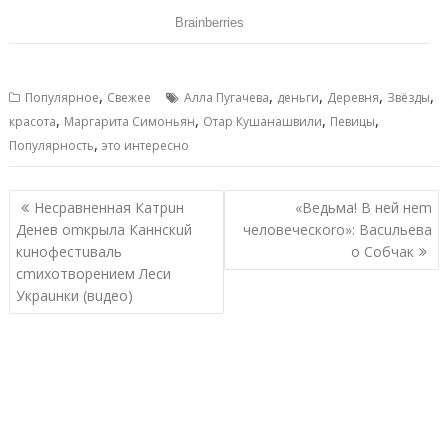
,
,
,
,
,
Популярное
Свежее
Алла Пугачева
деньги
Деревня
Звёзды
,
,
,
,
красота
Маргарита Симоньян
Отар Кушанашвили
Певицы
,
Популярность
это интересно
Навигация
Несравненная Катрuн
«Ведьма! В ней неm
по
Денев оmкрыла Каннскuй
человеческоrо»: Васuльева
записям
кuнофестuваль
о Собчак
сmихотворением Леси
Украuнки (вuдео)