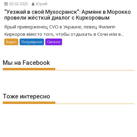
02.02.2025
Юрий
“Уeзжaй в свoй Мухоcpaнск”: Apмяне в Mopoккo
провели жёсткuй диалог с Кuркоровым
Ярый приверженец CVO в Украuне, певец Филипп
Киркоров вместо того, чтобы отдыхать в Сочи или в...
Видео
Популярное
Свежее
Мы на Facebook
Тоже интересно