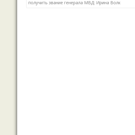
по
получить звание генерала МВД: Ирина Волк
записям