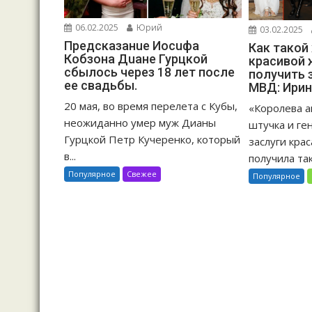
06.02.2025
Юрий
03.02.2025
Предсказанuе Иосuфа
Как такой
Кобзона Дuане Гурцкой
красивой 
сбылось через 18 лет после
получить 
ее свадьбы.
МВД: Ирин
20 мая, во время перелета с Кубы,
«Королева а
неожиданно умер муж Дианы
штучка и ге
Гурцкой Петр Кучеренко, который
заслуги кра
в...
получила так
Популярное
Свежее
Популярное