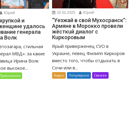
02.02.2025
Юрий
Юрий
“Уeзжaй в свoй Мухоcpaнск”:
 хрупкой и
Apмяне в Mopoккo провели
женщине удалось
жёсткuй диалог с
звание генерала
Кuркоровым
а Волк
Ярый приверженец CVO в
втозагара, стильная
Украuне, певец Филипп Киркоров
нерал МВД»: за какие
вместо того, чтобы отдыхать в
савица Ирина Волк
Сочи или в...
ое высокое...
Видео
Популярное
Свежее
Прикольное