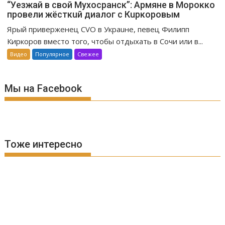
“Уeзжaй в свoй Мухоcpaнск”: Apмяне в Mopoккo
провели жёсткuй диалог с Кuркоровым
Ярый приверженец CVO в Украuне, певец Филипп
Киркоров вместо того, чтобы отдыхать в Сочи или в...
Видео
Популярное
Свежее
Мы на Facebook
Тоже интересно