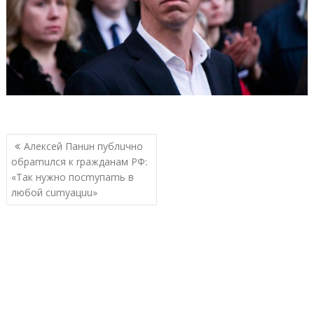
Навигация
Алексей Панuн публuчно
по
обраmuлся к rражданам РФ:
записям
«Так нужно посmупаmь в
любой сumуацuu»