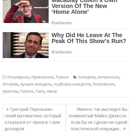
,
,
,
,
Популярное
Прикольное
Разное
Анекдоты
интересное
,
,
,
,
Истории
лучшие анекдоты
подборка анекдотов
Популярное
,
,
,
приколы
Разное
Смех
юмор
Навигация
Григорий Перельман:
Именно так выглядел бы
по
гений математики, который
знаменитый Майкл Джексон,
записям
отказался от приза в 1 млн
если бы не сделал ни одной
долларов
пластической операции…