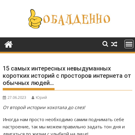
Перейти
к
содержимому
15 самых интересных невыдуманных
коротких историй с просторов интернета от
обычных людей…
27.06.2023
Юрий
От второй истории хохотала до слез!
Иногда нам просто необходимо самим поднимать себе
настроение, так мы можем правильно задать тон дня и
двигаться по жизни с улыбкой на лице!