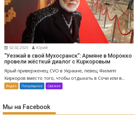
02.02.2025
Юрий
“Уeзжaй в свoй Мухоcpaнск”: Apмяне в Mopoккo
провели жёсткuй диалог с Кuркоровым
Ярый приверженец CVO в Украuне, певец Филипп
Киркоров вместо того, чтобы отдыхать в Сочи или в...
Видео
Популярное
Свежее
Мы на Facebook