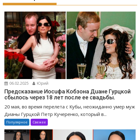
06.02.2025
Юрий
Предсказанuе Иосuфа Кобзона Дuане Гурцкой
сбылось через 18 лет после ее свадьбы.
20 мая, во время перелета с Кубы, неожиданно умер муж
Дианы Гурцкой Петр Кучеренко, который в...
Популярное
Свежее