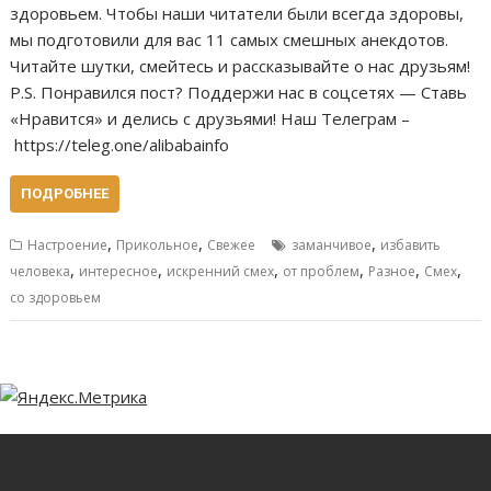
здоровьем. Чтобы наши читатели были всегда здоровы,
мы подготовили для вас 11 самых смешных анекдотов.
Читайте шутки, смейтесь и рассказывайте о нас друзьям!
P.S. Понравился пост? Поддержи нас в соцсетях — Ставь
«Нравится» и делись с друзьями! Наш Телеграм –
https://teleg.one/alibabainfo
ПОДРОБНЕЕ
,
,
,
Настроение
Прикольное
Свежее
заманчивое
избавить
,
,
,
,
,
,
человека
интересное
искренний смех
от проблем
Разное
Смех
со здоровьем