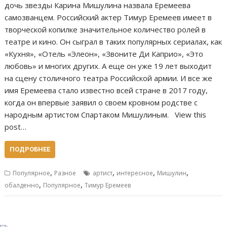
дочь звезды Карина Мишулина назвала Еремеева
самозванцем. Российский актер Тимур Еремеев имеет в
творческой копилке значительное количество ролей в
театре и кино. Он сыграл в таких популярных сериалах, как
«Кухня», «Отель «Элеон», «Звоните Ди Каприо», «Это
любовь» и многих других. А еще он уже 19 лет выходит
на сцену столичного театра Российской армии. И все же
имя Еремеева стало известно всей стране в 2017 году,
когда он впервые заявил о своем кровном родстве с
народным артистом Спартаком Мишулиным. View this
post…
ПОДРОБНЕЕ
,
,
,
,
Популярное
Разное
артист
интересное
Мишулин
,
,
обалденно
Популярное
Тимур Еремеев