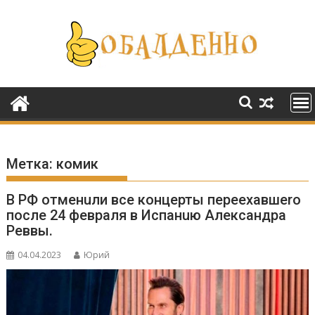
Перейти
к
содержимому
Метка:
комик
В РФ отменuли все концерты переехавшеrо
после 24 февраля в Испанuю Александра
Реввы.
04.04.2023
Юрий