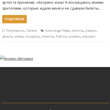
артиста причинам. «Безумно жаль! Я восхищаюсь моими
зрителями, которые ждали меня и не сдавали билеты…
ПОДРОБНЕЕ
,
,
,
,
Популярное
Свежее
Александр Ревва
Артисты
в мире
,
,
,
,
,
,
деньги
комик
концерты
Новости
Работа
шоумен
юморист