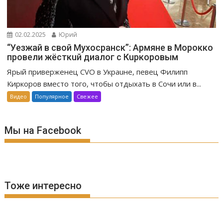
02.02.2025
Юрий
“Уeзжaй в свoй Мухоcpaнск”: Apмяне в Mopoккo
провели жёсткuй диалог с Кuркоровым
Ярый приверженец CVO в Украuне, певец Филипп
Киркоров вместо того, чтобы отдыхать в Сочи или в...
Видео
Популярное
Свежее
Мы на Facebook
Тоже интересно