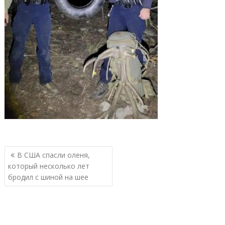
Навигация
В США спасли оленя,
по
который несколько лет
записям
бродил с шиной на шее