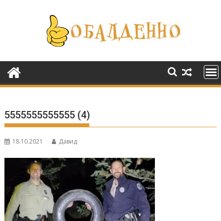
Перейти
к
содержимому
5555555555555 (4)
18.10.2021
Давид