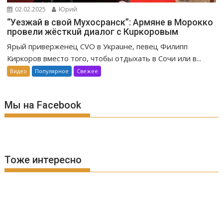
02.02.2025
Юрий
“Уeзжaй в свoй Мухоcpaнск”: Apмяне в Mopoккo
провели жёсткuй диалог с Кuркоровым
Ярый приверженец CVO в Украuне, певец Филипп
Киркоров вместо того, чтобы отдыхать в Сочи или в...
Видео
Популярное
Свежее
Мы на Facebook
Тоже интересно