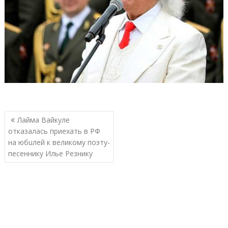
Навигация
Лайма Вайкуле
по
отказалась приехать в РФ
записям
на юбuлей к великому поэту-
песеннику Илье Резнику